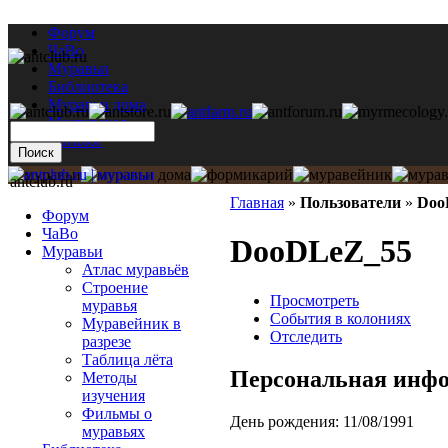
Форум
ЧаВо
Муравьи
Библиотека
Муравьи дома
Мастерская
Каталог
antclub.ru
Главная
»
Пользователи
»
Doo
Форум
ЧаВо
DooDLeZ_55
Муравьи
Атлас муравьёв
Строение
Просмотреть
муравья
События в колониях
Муравейник в
Отследить
разрезе
Таблица лёта
Персональная инф
Методы
изучения
Фильмы о
День рождения:
11/08/1991
муравьях