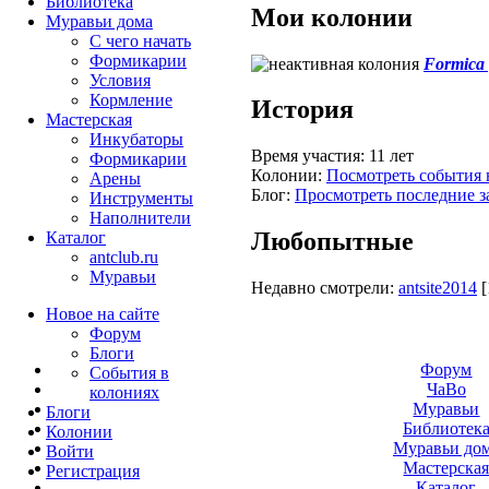
Библиотека
Мои колонии
Муравьи дома
С чего начать
Формикарии
Formica 
Условия
Кормление
История
Мастерская
Инкубаторы
Время участия:
11 лет
Формикарии
Колонии:
Посмотреть события 
Арены
Блог:
Просмотреть последние з
Инструменты
Наполнители
Любопытные
Каталог
antclub.ru
Муравьи
Недавно смотрели:
antsite2014
[
Новое на сайте
Форум
Блоги
Форум
События в
ЧаВо
колониях
Муравьи
Блоги
Библиотек
Колонии
Муравьи до
Войти
Мастерска
Peгиcтpaция
Каталог