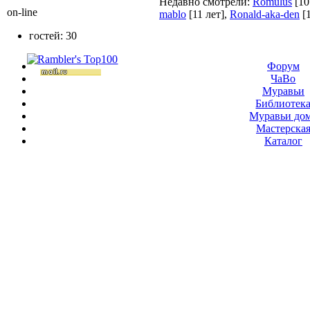
Недавно смотрели:
Romulus
[10
on-line
mablo
[11 лет]
,
Ronald-aka-den
[
гостей: 30
Форум
ЧаВо
Муравьи
Библиотек
Муравьи до
Мастерска
Каталог