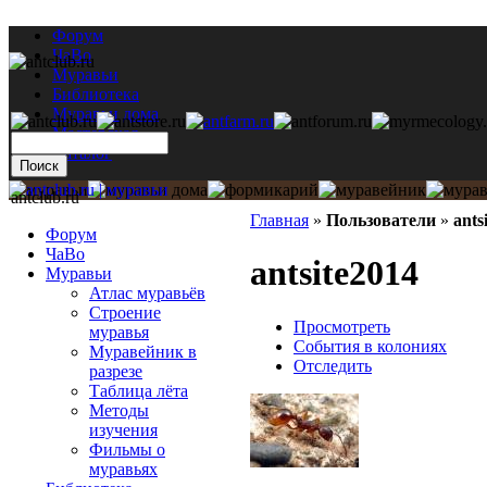
Форум
ЧаВо
Муравьи
Библиотека
Муравьи дома
Мастерская
Каталог
antclub.ru
Главная
»
Пользователи
»
ants
Форум
ЧаВо
antsite2014
Муравьи
Атлас муравьёв
Строение
Просмотреть
муравья
События в колониях
Муравейник в
Отследить
разрезе
Таблица лёта
Методы
изучения
Фильмы о
муравьях