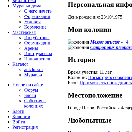
Библиотека
Персональная инф
Муравьи дома
С чего начать
Формикарии
День рождения:
23/10/1975
Условия
Кормление
Мои колонии
Мастерская
Инкубаторы
Messor structor
-
_4
Формикарии
Camponotus nicobare
Арены
Инструменты
История
Наполнители
Каталог
antclub.ru
Время участия:
11 лет
Муравьи
Колонии:
Посмотреть события 
Блог:
Просмотреть последние з
Новое на сайте
Форум
Местоположение
Блоги
События в
колониях
Город:
Псков, Российская Феде
Блоги
Колонии
Любопытные
Войти
Peгиcтpaция