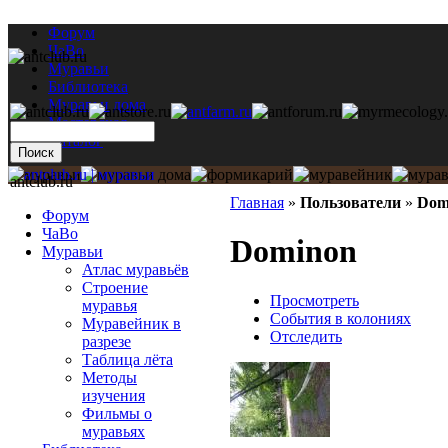
Форум
ЧаВо
Муравьи
Библиотека
Муравьи дома
Мастерская
Каталог
antclub.ru
Главная
»
Пользователи
»
Dom
Форум
ЧаВо
Dominon
Муравьи
Атлас муравьёв
Строение
Просмотреть
муравья
События в колониях
Муравейник в
Отследить
разрезе
Таблица лёта
Методы
изучения
Фильмы о
муравьях