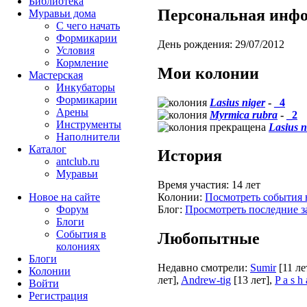
Библиотека
Персональная инф
Муравьи дома
С чего начать
Формикарии
День рождения:
29/07/2012
Условия
Кормление
Мои колонии
Мастерская
Инкубаторы
Формикарии
Lasius niger
-
_4
Арены
Myrmica rubra
-
_2
Инструменты
Lasius n
Наполнители
Каталог
История
antclub.ru
Муравьи
Время участия:
14 лет
Новое на сайте
Колонии:
Посмотреть события 
Форум
Блог:
Просмотреть последние з
Блоги
События в
Любопытные
колониях
Блоги
Недавно смотрели:
Sumir
[11 ле
Колонии
лет]
,
Andrew-tig
[13 лет]
,
P a s h 
Войти
Peгиcтpaция