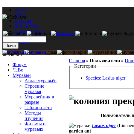
Форум
ЧаВо
Муравьи
Библиотека
Муравьи дома
Мастерская
Каталог
antclub.ru
Главная
»
Пользователи
»
Dom
Форум
Категории
ЧаВо
Муравьи
Species: Lasius niger
Атлас муравьёв
Строение
муравья
Муравейник в
разрезе
Таблица лёта
Методы
Пользователь п
изучения
Фильмы о
Lasius niger
(Linnaeu
муравьях
garden ant