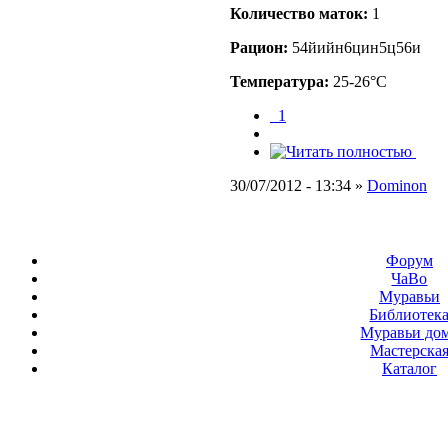
Количество маток:
1
Рацион:
54йийн6цин5ц56и
Температура:
25-26°C
_1
30/07/2012 - 13:34 »
Dominon
Форум
ЧаВо
Муравьи
Библиотек
Муравьи до
Мастерска
Каталог