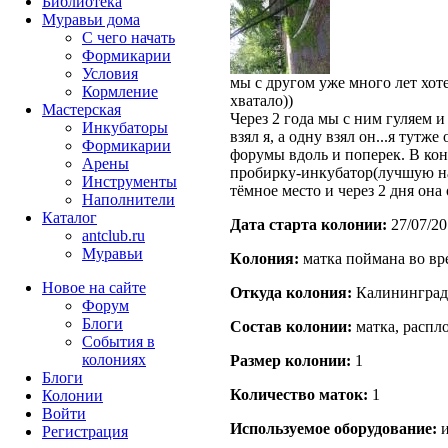
Библиотека
Муравьи дома
С чего начать
Формикарии
Условия
мы с другом уже много лет хоте
Кормление
хватало))
Мастерская
Через 2 года мы с ним гуляем 
Инкубаторы
взял я, а одну взял он...я тутж
Формикарии
форумы вдоль и поперек. В ко
Арены
пробирку-инкубатор(лучшую на 
Инструменты
тёмное место и через 2 дня она
Наполнители
Каталог
Дата старта кoлонии:
27/07/20
antclub.ru
Муравьи
Кoлония:
матка поймана во вр
Новое на сайте
Откуда кoлония:
Калининград
Форум
Блоги
Состав кoлонии:
матка, распло
События в
колониях
Размер кoлонии:
1
Блоги
Количество маток:
1
Колонии
Войти
Используемое оборудование:
и
Peгиcтpaция