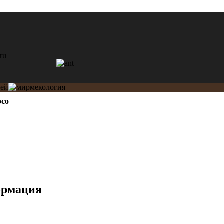
oco
ормация