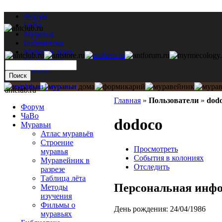
Форум
ЧаВо
Муравьи
Библиотека
Муравьи дома
Мастерская
Каталог
antclub.ru
Главная
»
Пользователи
»
dod
Форум
ЧаВо
dodoco
Муравьи
Атлас муравьёв
Строение
Просмотреть
муравья
События в колониях
Муравейник в
Отследить
разрезе
Таблица лёта
Персональная инф
Методы
изучения
Фильмы о
День рождения:
24/04/1986
муравьях