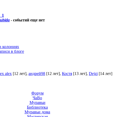
_1
ubida
-
событий еще нет
в колониях
аписи в блоге
lex alex
[12 лет]
,
андрей98
[12 лет]
,
Костя
[13 лет]
,
Dejzi
[14 лет]
Форум
ЧаВо
Муравьи
Библиотека
Муравьи дома
Мастерская