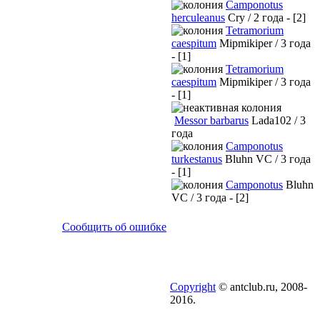
Camponotus
herculeanus
Cry / 2 года - [2]
Tetramorium
caespitum
Mipmikiper / 3 года
- [1]
Tetramorium
caespitum
Mipmikiper / 3 года
- [1]
Messor barbarus
Lada102 / 3
года
Camponotus
turkestanus
Bluhn VC / 3 года
- [1]
Camponotus
Bluhn
VC / 3 года - [2]
Сообщить об ошибке
Copyright
© antclub.ru, 2008-
2016.