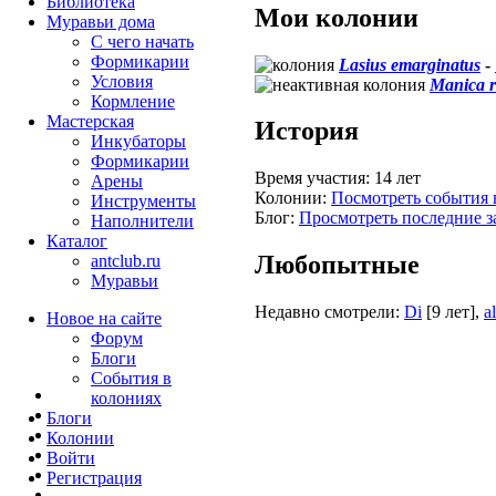
Библиотека
Мои колонии
Муравьи дома
С чего начать
Формикарии
Lasius emarginatus
-
Условия
Manica r
Кормление
Мастерская
История
Инкубаторы
Формикарии
Время участия:
14 лет
Арены
Колонии:
Посмотреть события 
Инструменты
Блог:
Просмотреть последние з
Наполнители
Каталог
Любопытные
antclub.ru
Муравьи
Недавно смотрели:
Di
[9 лет]
,
a
Новое на сайте
Форум
Блоги
События в
колониях
Блоги
Колонии
Войти
Peгиcтpaция