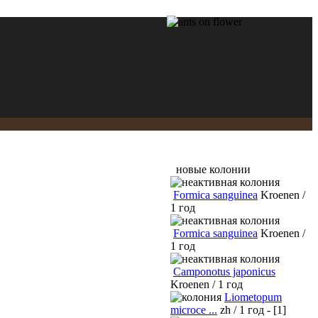
новые колонии
Formica sanguinea
Kroenen /
1 год
Formica sanguinea
Kroenen /
1 год
Camponotus japonicus
Kroenen / 1 год
Liometopum
microce ...
zh / 1 год - [1]