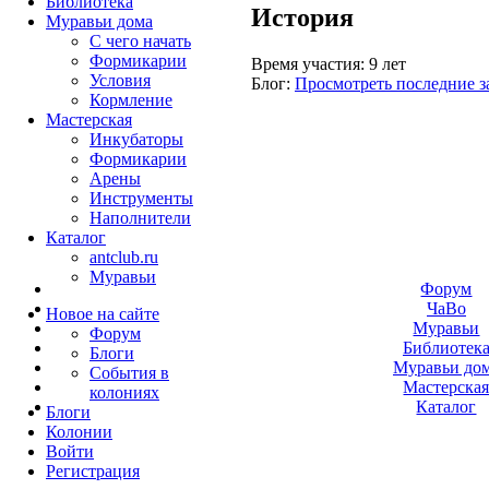
Библиотека
История
Муравьи дома
С чего начать
Формикарии
Время участия:
9 лет
Условия
Блог:
Просмотреть последние з
Кормление
Мастерская
Инкубаторы
Формикарии
Арены
Инструменты
Наполнители
Каталог
antclub.ru
Муравьи
Форум
ЧаВо
Новое на сайте
Муравьи
Форум
Библиотек
Блоги
Муравьи до
События в
Мастерска
колониях
Каталог
Блоги
Колонии
Войти
Peгиcтpaция