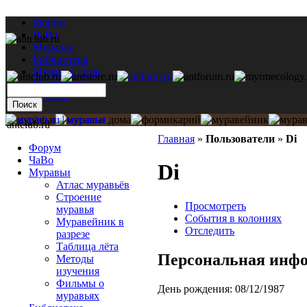
Форум
ЧаВо
Муравьи
Библиотека
Муравьи дома
Мастерская
Каталог
antclub.ru
Главная
»
Пользователи
»
Di
Форум
ЧаВо
Di
Муравьи
Атлас муравьёв
Строение
Просмотреть
муравья
События в колониях
Муравейник в
Отследить
разрезе
Таблица лёта
Персональная инф
Методы
изучения
Фильмы о
День рождения:
08/12/1987
муравьях