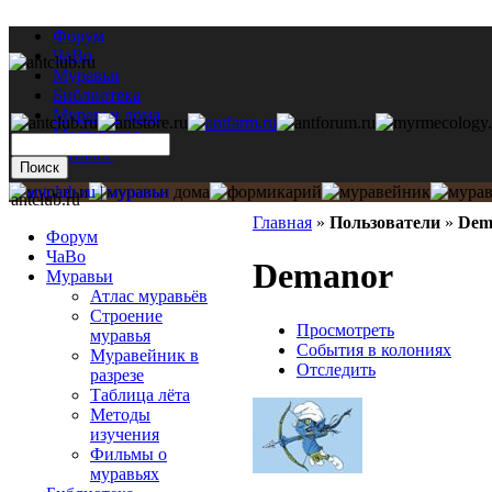
Форум
ЧаВо
Муравьи
Библиотека
Муравьи дома
Мастерская
Каталог
antclub.ru
Главная
»
Пользователи
»
Dem
Форум
ЧаВо
Demanor
Муравьи
Атлас муравьёв
Строение
Просмотреть
муравья
События в колониях
Муравейник в
Отследить
разрезе
Таблица лёта
Методы
изучения
Фильмы о
муравьях