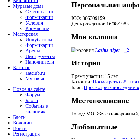
Библиотека
Персональная инф
Муравьи дома
С чего начать
Формикарии
ICQ:
386309159
Условия
День рождения:
16/08/1983
Кормление
Мастерская
Мои колонии
Инкубаторы
Формикарии
Lasius niger
-
_2
Арены
Инструменты
История
Наполнители
Каталог
antclub.ru
Время участия:
15 лет
Муравьи
Колонии:
Посмотреть события 
Блог:
Просмотреть последние з
Новое на сайте
Форум
Местоположение
Блоги
События в
колониях
Город:
МО, Железножорожный, 
Блоги
Колонии
Любопытные
Войти
Peгиcтpaция