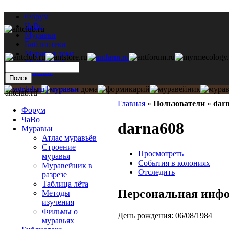
Форум
ЧаВо
Муравьи
Библиотека
Муравьи дома
Мастерская
Каталог
antclub.ru
Главная
»
Пользователи
»
dar
Форум
ЧаВо
darna608
Муравьи
Атлас муравьёв
Строение
Просмотреть
муравья
События в колониях
Муравейник в
Отследить
разрезе
Таблица лёта
Персональная инф
Методы
изучения
Фильмы о
День рождения:
06/08/1984
муравьях