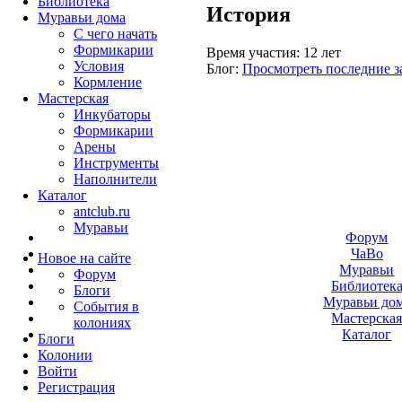
Библиотека
История
Муравьи дома
С чего начать
Формикарии
Время участия:
12 лет
Условия
Блог:
Просмотреть последние з
Кормление
Мастерская
Инкубаторы
Формикарии
Арены
Инструменты
Наполнители
Каталог
antclub.ru
Муравьи
Форум
ЧаВо
Новое на сайте
Муравьи
Форум
Библиотек
Блоги
Муравьи до
События в
Мастерска
колониях
Каталог
Блоги
Колонии
Войти
Peгиcтpaция