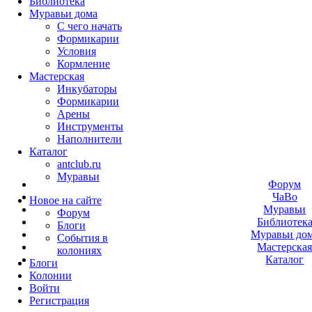
Библиотека
Муравьи дома
С чего начать
Формикарии
Условия
Кормление
Мастерская
Инкубаторы
Формикарии
Арены
Инструменты
Наполнители
Каталог
antclub.ru
Муравьи
Форум
ЧаВо
Новое на сайте
Муравьи
Форум
Библиотек
Блоги
Муравьи до
События в
Мастерска
колониях
Каталог
Блоги
Колонии
Войти
Peгиcтpaция