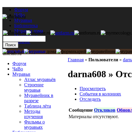
Форум
ЧаВо
Муравьи
Библиотека
Муравьи дома
Мастерская
Каталог
antclub.ru
Главная
»
Пользователи
»
darn
Форум
ЧаВо
darna608 » От
Муравьи
Атлас муравьёв
Строение
Просмотреть
муравья
События в колониях
Муравейник в
Отследить
разрезе
Таблица лёта
Сообщение
Откликов
Обнов
Методы
Материалы отсутствуют.
изучения
Фильмы о
муравьях