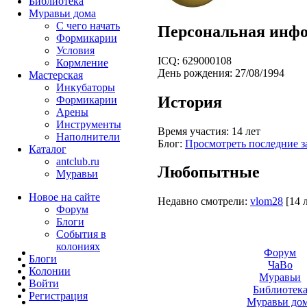
Библиотека
Муравьи дома
С чего начать
Персональная инф
Формикарии
Условия
ICQ:
629000108
Кормление
День рождения:
27/08/1994
Мастерская
Инкубаторы
История
Формикарии
Арены
Инструменты
Время участия:
14 лет
Наполнители
Блог:
Просмотреть последние з
Каталог
antclub.ru
Любопытные
Муравьи
Новое на сайте
Недавно смотрели:
vlom28
[14 
Форум
Блоги
События в
колониях
Форум
Блоги
ЧаВо
Колонии
Муравьи
Войти
Библиотек
Peгиcтpaция
Муравьи до