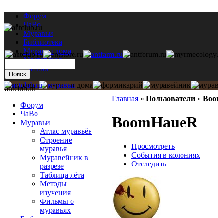
Форум
ЧаВо
Муравьи
Библиотека
Муравьи дома
Мастерская
Каталог
antclub.ru
Главная
»
Пользователи
»
Boo
Форум
ЧаВо
BoomHaueR
Муравьи
Атлас муравьёв
Строение
Просмотреть
муравья
События в колониях
Муравейник в
Отследить
разрезе
Таблица лёта
Методы
изучения
Фильмы о
муравьях