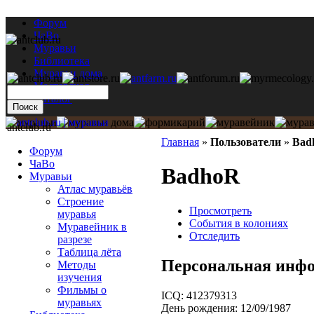
Форум
ЧаВо
Муравьи
Библиотека
Муравьи дома
Мастерская
Каталог
antclub.ru
Главная
»
Пользователи
»
Bad
Форум
ЧаВо
BadhoR
Муравьи
Атлас муравьёв
Строение
Просмотреть
муравья
События в колониях
Муравейник в
Отследить
разрезе
Таблица лёта
Персональная инф
Методы
изучения
Фильмы о
ICQ:
412379313
муравьях
День рождения:
12/09/1987