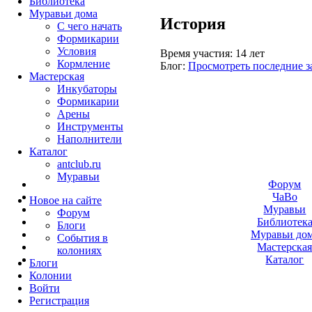
Библиотека
Муравьи дома
История
С чего начать
Формикарии
Условия
Время участия:
14 лет
Кормление
Блог:
Просмотреть последние з
Мастерская
Инкубаторы
Формикарии
Арены
Инструменты
Наполнители
Каталог
antclub.ru
Муравьи
Форум
ЧаВо
Новое на сайте
Муравьи
Форум
Библиотек
Блоги
Муравьи до
События в
Мастерска
колониях
Каталог
Блоги
Колонии
Войти
Peгиcтpaция