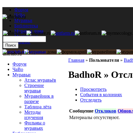
Форум
ЧаВо
Муравьи
Библиотека
Муравьи дома
Мастерская
Каталог
antclub.ru
Главная
»
Пользователи
»
Bad
Форум
ЧаВо
BadhoR » Отсл
Муравьи
Атлас муравьёв
Строение
Просмотреть
муравья
События в колониях
Муравейник в
Отследить
разрезе
Таблица лёта
Сообщение
Откликов
Обнов
Методы
Материалы отсутствуют.
изучения
Фильмы о
муравьях