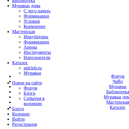
Библиотека
Муравьи дома
С чего начать
Формикарии
Условия
Кормление
Мастерская
Инкубаторы
Формикарии
Арены
Инструменты
Наполнители
Каталог
antclub.ru
Муравьи
Форум
ЧаВо
Новое на сайте
Муравьи
Форум
Библиотек
Блоги
Муравьи до
События в
Мастерска
колониях
Каталог
Блоги
Колонии
Войти
Peгиcтpaция