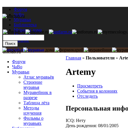
Форум
ЧаВо
Муравьи
Библиотека
Муравьи дома
Мастерская
Каталог
antclub.ru
Главная
»
Пользователи
»
Art
Форум
ЧаВо
Artemy
Муравьи
Атлас муравьёв
Строение
Просмотреть
муравья
События в колониях
Муравейник в
Отследить
разрезе
Таблица лёта
Персональная инф
Методы
изучения
Фильмы о
ICQ:
Нету
муравьях
День рождения:
08/01/2005