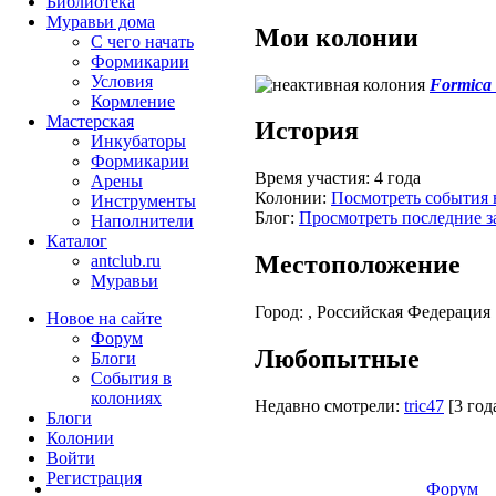
Библиотека
Муравьи дома
Мои колонии
С чего начать
Формикарии
Условия
Formica 
Кормление
Мастерская
История
Инкубаторы
Формикарии
Время участия:
4 года
Арены
Колонии:
Посмотреть события 
Инструменты
Блог:
Просмотреть последние з
Наполнители
Каталог
Местоположение
antclub.ru
Муравьи
Город:
, Российская Федерация
Новое на сайте
Форум
Любопытные
Блоги
События в
колониях
Недавно смотрели:
tric47
[3 год
Блоги
Колонии
Войти
Peгиcтpaция
Форум