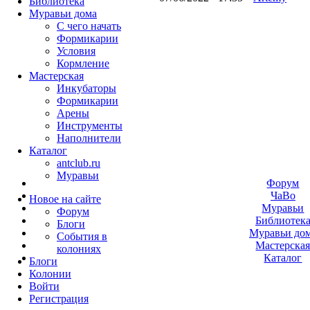
Библиотека
Муравьи дома
С чего начать
Формикарии
Условия
Кормление
Мастерская
Инкубаторы
Формикарии
Арены
Инструменты
Наполнители
Каталог
antclub.ru
Муравьи
Форум
ЧаВо
Новое на сайте
Муравьи
Форум
Библиотек
Блоги
Муравьи до
События в
Мастерска
колониях
Каталог
Блоги
Колонии
Войти
Peгиcтpaция