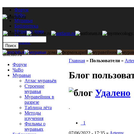
Форум
ЧаВо
Муравьи
Библиотека
Муравьи дома
Мастерская
Каталог
antclub.ru
Главная
»
Пользователи
»
Art
Форум
ЧаВо
Блог пользова
Муравьи
Атлас муравьёв
Строение
Удалено
муравья
Муравейник в
разрезе
.
Таблица лёта
Методы
изучения
_1
Фильмы о
муравьях
07/06/2022 - 17:35 »
Artemy