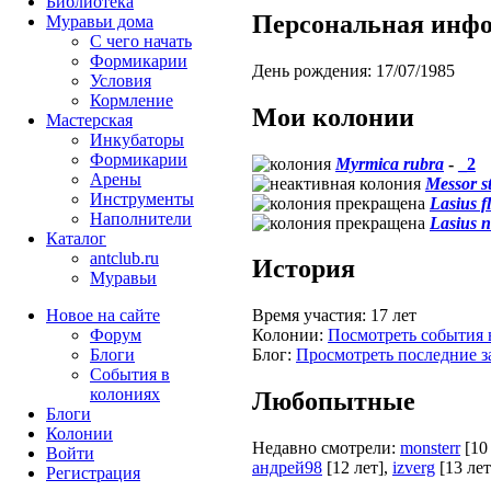
Библиотека
Персональная инф
Муравьи дома
С чего начать
Формикарии
День рождения:
17/07/1985
Условия
Кормление
Мои колонии
Мастерская
Инкубаторы
Формикарии
Myrmica rubra
-
_2
Арены
Messor s
Инструменты
Lasius f
Наполнители
Lasius n
Каталог
antclub.ru
История
Муравьи
Новое на сайте
Время участия:
17 лет
Форум
Колонии:
Посмотреть события 
Блоги
Блог:
Просмотреть последние з
События в
колониях
Любопытные
Блоги
Колонии
Недавно смотрели:
monsterr
[10
Войти
андрей98
[12 лет]
,
izverg
[13 лет
Peгиcтpaция