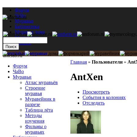
Форум
ЧаВо
Муравьи
Библиотека
Муравьи дома
Мастерская
Каталог
antclub.ru
Главная
»
Пользователи
»
Ant
Форум
ЧаВо
AntXen
Муравьи
Атлас муравьёв
Строение
Просмотреть
муравья
События в колониях
Муравейник в
Отследить
разрезе
Таблица лёта
Методы
изучения
Фильмы о
муравьях