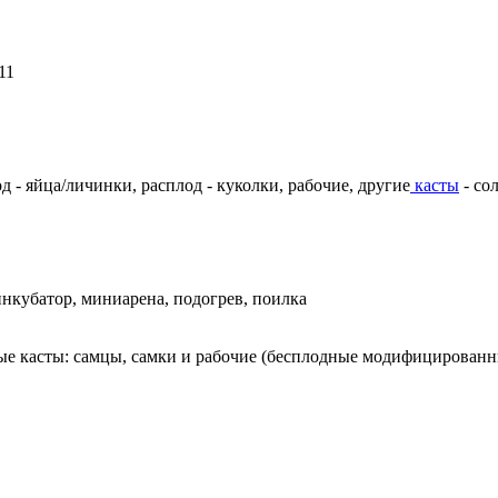
11
д - яйца/личинки, расплод - куколки, рабочие, другие
касты
- сол
нкубатор, миниарена, подогрев, поилка
ные касты: самцы, самки и рабочие (бесплодные модифицированн