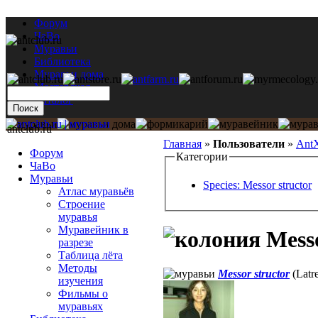
Форум
ЧаВо
Муравьи
Библиотека
Муравьи дома
Мастерская
Каталог
antclub.ru
Главная
»
Пользователи
»
Ant
Форум
Категории
ЧаВо
Муравьи
Species: Messor structor
Атлас муравьёв
Строение
муравья
Муравейник в
Messo
разрезе
Таблица лёта
Методы
Messor structor
(Latre
изучения
Фильмы о
муравьях