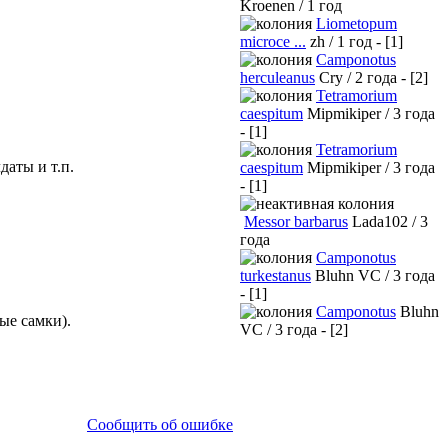
Kroenen / 1 год
Liometopum
microce ...
zh / 1 год - [1]
Camponotus
herculeanus
Cry / 2 года - [2]
Tetramorium
caespitum
Mipmikiper / 3 года
- [1]
Tetramorium
даты и т.п.
caespitum
Mipmikiper / 3 года
- [1]
Messor barbarus
Lada102 / 3
года
Camponotus
turkestanus
Bluhn VC / 3 года
- [1]
Camponotus
Bluhn
ые самки).
VC / 3 года - [2]
Сообщить об ошибке