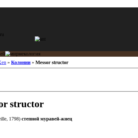
Xen
»
Колонии
»
Messor structor
r structor
ille, 1798)
степной муравей-жнец