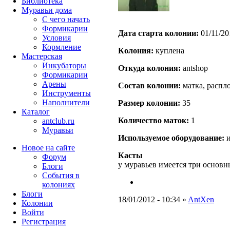
Библиотека
Муравьи дома
С чего начать
Формикарии
Дата старта кoлонии:
01/11/20
Условия
Кормление
Кoлония:
куплена
Мастерская
Инкубаторы
Откуда кoлония:
antshop
Формикарии
Арены
Состав кoлонии:
матка, распло
Инструменты
Наполнители
Размер кoлонии:
35
Каталог
Количество маток:
1
antclub.ru
Муравьи
Используемое оборудование:
и
Новое на сайте
Касты
Форум
у муравьев имеется три основ
Блоги
События в
колониях
Блоги
18/01/2012 - 10:34 »
AntXen
Колонии
Войти
Peгиcтpaция