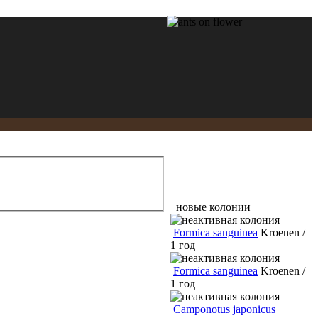
новые колонии
Formica sanguinea
Kroenen /
1 год
Formica sanguinea
Kroenen /
1 год
Camponotus japonicus