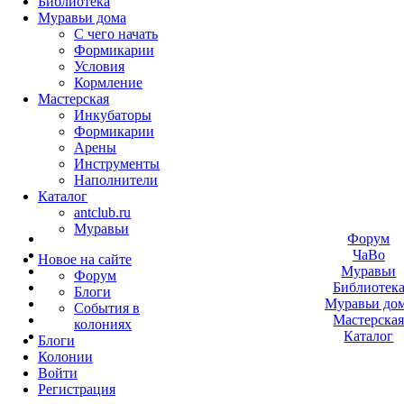
Библиотека
Муравьи дома
С чего начать
Формикарии
Условия
Кормление
Мастерская
Инкубаторы
Формикарии
Арены
Инструменты
Наполнители
Каталог
antclub.ru
Муравьи
Форум
ЧаВо
Новое на сайте
Муравьи
Форум
Библиотек
Блоги
Муравьи до
События в
Мастерска
колониях
Каталог
Блоги
Колонии
Войти
Peгиcтpaция