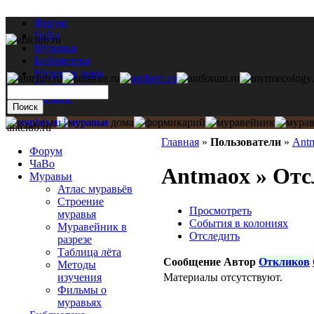
Форум
ЧаВо
Муравьи
Библиотека
Муравьи дома
Мастерская
Каталог
antclub.ru
Главная
»
Пользователи
»
Ant
Форум
ЧаВо
Antmaox » Отс
Муравьи
Атлас муравьёв
Строение
Просмотреть
муравья
События в колониях
Муравейник в
Отследить
разрезе
Таблица лёта
Сообщение
Автор
Откликов
Методы
Материалы отсутствуют.
изучения
Фильмы о
муравьях