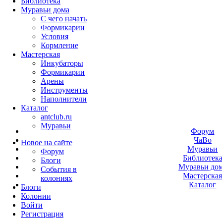
Библиотека
Муравьи дома
С чего начать
Формикарии
Условия
Кормление
Мастерская
Инкубаторы
Формикарии
Арены
Инструменты
Наполнители
Каталог
antclub.ru
Муравьи
Форум
ЧаВо
Новое на сайте
Муравьи
Форум
Библиотек
Блоги
Муравьи до
События в
Мастерска
колониях
Каталог
Блоги
Колонии
Войти
Peгиcтpaция