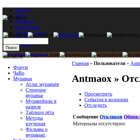
Форум
ЧаВо
Муравьи
Библиотека
Муравьи дома
Мастерская
Каталог
antclub.ru
Главная
»
Пользователи
»
Ant
Форум
ЧаВо
Antmaox » Отс
Муравьи
Атлас муравьёв
Строение
Просмотреть
муравья
События в колониях
Муравейник в
Отследить
разрезе
Таблица лёта
Сообщение
Откликов
Обнов
Методы
Материалы отсутствуют.
изучения
Фильмы о
муравьях