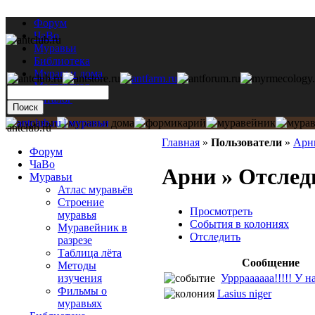
Форум
ЧаВо
Муравьи
Библиотека
Муравьи дома
Мастерская
Каталог
antclub.ru
Главная
»
Пользователи
»
Арн
Форум
ЧаВо
Арни » Отслед
Муравьи
Атлас муравьёв
Строение
Просмотреть
муравья
События в колониях
Муравейник в
Отследить
разрезе
Таблица лёта
Сообщение
Методы
Уррраааааа!!!!! У н
изучения
Фильмы о
Lasius niger
муравьях