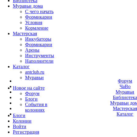
Библиотека
Муравьи дома
С чего начать
Формикарии
Условия
Кормление
Мастерская
Инкубаторы
Формикарии
Арены
Инструменты
Наполнители
Каталог
antclub.ru
Муравьи
Форум
ЧаВо
Новое на сайте
Муравьи
Форум
Библиотек
Блоги
Муравьи до
События в
Мастерска
колониях
Каталог
Блоги
Колонии
Войти
Peгиcтpaция