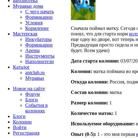
Библиотека
Муравьи дома
С чего начать
Формикарии
Условия
Кормление
Сначала поймал матку. Сегодя о
Мастерская
понял, что для старта норм
кол
Инкубаторы
еще одну во дворе, вот теперь
Формикарии
Предыдущая просто сидела и нич
Арены
будет. Всем удачи)
Инструменты
Дата старта кoлонии:
03/07/20
Наполнители
Каталог
Кoлония:
матка поймана во вр
antclub.ru
Муравьи
Откуда кoлония:
Россия, подм
Новое на сайте
Состав кoлонии:
матка
Форум
Блоги
Размер кoлонии:
1
События в
колониях
Количество маток:
1
Блоги
Колонии
Используемое оборудование:
и
Войти
Peгиcтpaция
Опыт (0-5):
1 - это моя первая