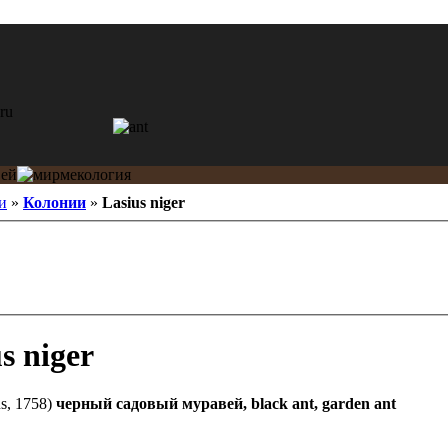
и
»
Колонии
»
Lasius niger
s niger
s, 1758)
черный садовый муравей, black ant, garden ant