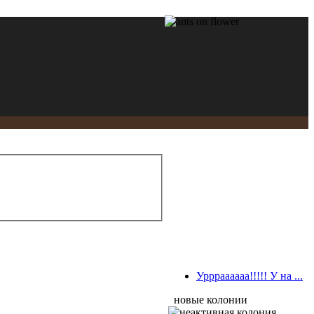
Уррраааааа!!!!! У на ...
новые колонии