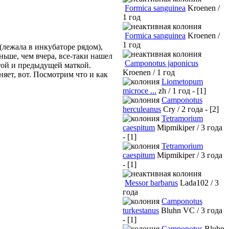
Formica sanguinea
Kroenen /
1 год
Formica sanguinea
Kroenen /
1 год
 (лежала в инкубаторе рядом),
ньше, чем вчера, все-таки нашел
Camponotus japonicus
этой и предыдущей маткой.
Kroenen / 1 год
няет, вот. Посмотрим что и как
Liometopum
microce ...
zh / 1 год - [1]
Camponotus
herculeanus
Cry / 2 года - [2]
Tetramorium
caespitum
Mipmikiper / 3 года
- [1]
Tetramorium
caespitum
Mipmikiper / 3 года
- [1]
Messor barbarus
Lada102 / 3
года
Camponotus
turkestanus
Bluhn VC / 3 года
- [1]
Camponotus
Bluhn