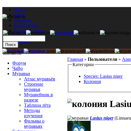
Форум
ЧаВо
Муравьи
Библиотека
Муравьи дома
Мастерская
Каталог
antclub.ru
Главная
»
Пользователи
»
Арн
Форум
Категории
ЧаВо
Муравьи
Species: Lasius niger
Атлас муравьёв
Колония
Строение
муравья
Муравейник в
разрезе
Lasiu
Таблица лёта
Методы
изучения
Lasius niger
(Linnaeu
Фильмы о
муравьях