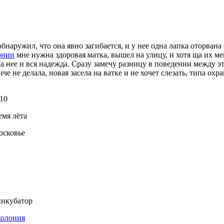
бнаружил, что она явно загибается, и у нее одна лапка оторвана
онии
мне нужна здоровая матка, вышел на улицу, и хотя ща их ме
 на нее и вся надежда. Сразу замечу разницу в поведении между 
е не делала, новая засела на ватке и не хочет слезать, типа охра
10
емя лёта
осковье
нкубатор
колония