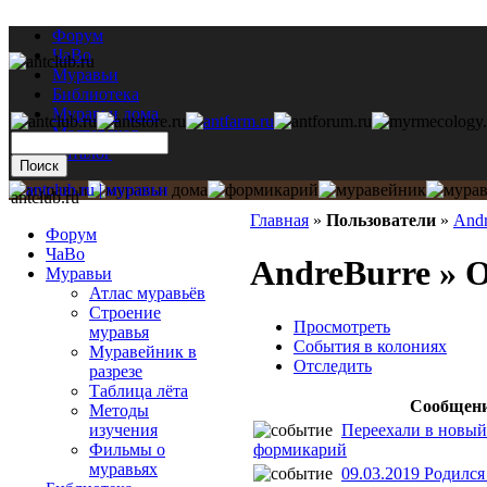
Форум
ЧаВо
Муравьи
Библиотека
Муравьи дома
Мастерская
Каталог
antclub.ru
Главная
»
Пользователи
»
Andr
Форум
ЧаВо
AndreBurre » 
Муравьи
Атлас муравьёв
Строение
Просмотреть
муравья
События в колониях
Муравейник в
Отследить
разрезе
Таблица лёта
Сообщен
Методы
Переехали в новый
изучения
формикарий
Фильмы о
муравьях
09.03.2019 Родилс