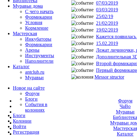
Библиотека
07/03/2019
Муравьи дома
03/03/2019
С чего начать
25/02/19
Формикарии
Условия
21/02/2019
Кормление
19/02/2019
Мастерская
Кажется появилась 
Инкубаторы
15.02.2019
Формикарии
Лежат личиночки, р
Арены
Инструменты
Дополнительная 3D
Наполнители
Второй формикари
Каталог
Первый формикар
antclub.ru
Messor structor
Муравьи
Новое на сайте
Форум
Блоги
Форум
События в
ЧаВо
колониях
Муравьи
Блоги
Библиотек
Колонии
Муравьи до
Войти
Мастерска
Peгиcтpaция
Каталог