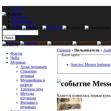
Форум
ЧаВо
Муравьи
Библиотека
Муравьи дома
Мастерская
Каталог
antclub.ru
Главная
»
Пользователи
»
Andr
Форум
Категории
ЧаВо
Муравьи
Species: Messor barbarus
Атлас муравьёв
Строение
муравья
Муравейник в
Messo
разрезе
Таблица лёта
Методы
Кажется появилась первая кукол
изучения
Фильмы о
муравьях