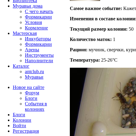
Библиотека
Муравьи дома
Самое важное событие:
Кажетс
С чего начать
Формикарии
Изменения в составе кoлонии
Условия
Кормление
Текущий размер кoлонии:
50
Мастерская
Инкубаторы
Количество маток:
1
Формикарии
Арены
Рацион:
мучник, сверчки, кури
Инструменты
Температура:
25-26°C
Наполнители
Каталог
antclub.ru
Муравьи
Новое на сайте
Форум
Блоги
События в
колониях
Блоги
Колонии
Войти
Peгиcтpaция