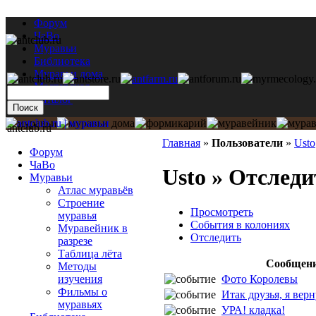
Форум
ЧаВо
Муравьи
Библиотека
Муравьи дома
Мастерская
Каталог
antclub.ru
Главная
»
Пользователи
»
Usto
Форум
ЧаВо
Usto » Отследи
Муравьи
Атлас муравьёв
Строение
Просмотреть
муравья
События в колониях
Муравейник в
Отследить
разрезе
Таблица лёта
Сообщен
Методы
Фото Королевы
изучения
Фильмы о
Итак друзья, я верн
муравьях
УРА! кладка!