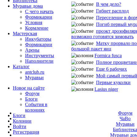
Библиотека
В чем дело?
Муравьи дома
Гибнет расплод
С чего начать
Формикарии
Переселение в фо
Условия
Погиб первый мур
Кормление
проэкт дрозофиляр
Мастерская
возможно готовятся зимовать
Инкубаторы
Матку прорвало по
Формикарии
большой пакет яиц
Арены
Formica fusca
Инструменты
Наполнители
Полное процветан
Каталог
Еще 6 рабочих
antclub.ru
Мой самый первый
Муравьи
Первые куколки
Новое на сайте
Lasius niger
Форум
Блоги
События в
колониях
Форум
Блоги
ЧаВо
Колонии
Муравьи
Войти
Библиотек
Peгиcтpaция
Муравьи до