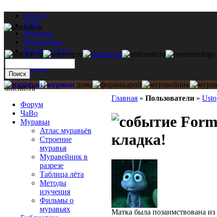
Форум
ЧаВо
Муравьи
Библиотека
Муравьи дома
Мастерская
Каталог
antclub.ru
Главная
»
Пользователи
»
Usto
Форум
ЧаВо
Formi
Муравьи
Атлас муравьёв
кладка!
Строение
муравья
Муравейник в
разрезе
Таблица лёта
Методы
изучения
Фильмы о
муравьях
Матка была позаимствована из 