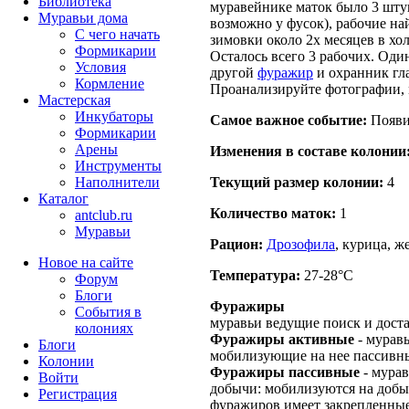
Библиотека
муравейнике маток было 3 шту
Муравьи дома
возможно у фусок), рабочие на
С чего начать
зимовки около 2х месяцев в хо
Формикарии
Осталось всего 3 рабочих. Од
Условия
другой
фуражир
и охранник гл
Кормление
Проанализируйте фотографии, м
Мастерская
Инкубаторы
Самое важное событие:
Появил
Формикарии
Арены
Изменения в составе кoлонии
Инструменты
Текущий размер кoлонии:
4
Наполнители
Каталог
Количество маток:
1
antclub.ru
Муравьи
Рацион:
Дрозофила
, курица, ж
Новое на сайте
Температура:
27-28°C
Форум
Блоги
Фуражиры
События в
муравьи ведущие поиск и дост
колониях
Фуражиры активные
- мурав
Блоги
мобилизующие на нее пассивн
Колонии
Фуражиры пассивные
- мурав
Войти
добычи: мобилизуются на доб
Peгиcтpaция
фуражиров имеет закрепленные