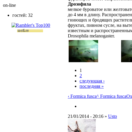
Дрозофила
on-line
мелкое буроватое или желтовато
до 4 мм в длину. Распростране
гостей: 32
гниющих и бродящих раститель
фруктах, пивном сусле, на выт
известным и распространенным
Drosophila melanogaster.
1
2
следующая ›
последняя »
‹ Formica fusca
^ Formica fusca
Ох
21/01/2014 - 20:16 »
Usto