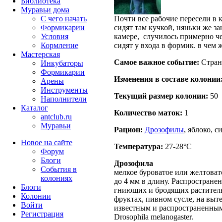
Библиотека
Муравьи дома
С чего начать
Почти все рабочие пересели в к
Формикарии
сидят там кучкой, няньки же з
Условия
камере, случилось примерно че
Кормление
сидят у входа в формик. в чем 
Мастерская
Самое важное событие:
Стран
Инкубаторы
Формикарии
Изменения в составе кoлонии
Арены
Инструменты
Текущий размер кoлонии:
50
Наполнители
Каталог
Количество маток:
1
antclub.ru
Муравьи
Рацион:
Дрозофилы
, яблоко, с
Новое на сайте
Температура:
27-28°C
Форум
Блоги
Дрозофила
События в
мелкое буроватое или желтовато
колониях
до 4 мм в длину. Распростране
Блоги
гниющих и бродящих раститель
Колонии
фруктах, пивном сусле, на выт
Войти
известным и распространенным
Peгиcтpaция
Drosophila melanogaster.