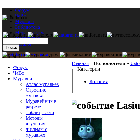
Форум
ЧаВо
Муравьи
Библиотека
Муравьи дома
Мастерская
Каталог
antclub.ru
Главная
»
Пользователи
»
Usto
Форум
Категории
ЧаВо
Муравьи
Колония
Атлас муравьёв
Строение
муравья
Муравейник в
Lasiu
разрезе
Таблица лёта
Методы
изучения
Фильмы о
муравьях