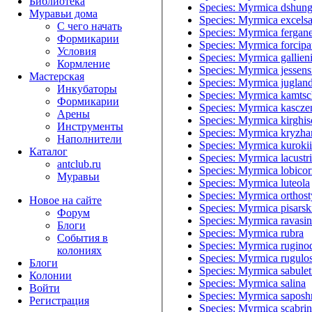
Библиотека
Species: Myrmica dshung
Муравьи дома
Species: Myrmica excels
С чего начать
Species: Myrmica fergane
Формикарии
Species: Myrmica forcipa
Условия
Species: Myrmica gallieni
Кормление
Species: Myrmica jessens
Мастерская
Species: Myrmica jugland
Инкубаторы
Species: Myrmica kamtsc
Формикарии
Species: Myrmica kascze
Арены
Species: Myrmica kirghi
Инструменты
Species: Myrmica kryzha
Наполнители
Species: Myrmica kurokii
Каталог
Species: Myrmica lacustri
antclub.ru
Species: Myrmica lobicor
Муравьи
Species: Myrmica luteola
Species: Myrmica orthost
Новое на сайте
Species: Myrmica pisarsk
Форум
Species: Myrmica ravasin
Блоги
Species: Myrmica rubra
События в
Species: Myrmica rugino
колониях
Species: Myrmica rugulo
Блоги
Species: Myrmica sabulet
Колонии
Species: Myrmica salina
Войти
Species: Myrmica saposh
Peгиcтpaция
Species: Myrmica scabrin