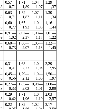
6—
0,57—
1,71—
1,04—
1,29—
88
0,71
1,89
1,07
1,37
6—
0,63—
1,75—
1,07—
1,30—
78
0,71
1,83
1,11
1,34
8—
0,60—
1,65—
1,0—
1,16—
95
0,77
1,93
1,08
1,44
0—
0,91—
2,02—
1,03—
1,01—
99
1,02
2,37
1,17
1,22
8—
0,60—
1,86—
1,05—
1,22—
85
0,73
2,07
1,13
1,45
—
—
—
—
6—
0,31—
1,68—
1,0—
2,29—
92
0,41
2,27
1,04
2,95
1—
0,45—
1,79—
1,0—
1,50—
95
0,56
2,12
1,05
1,97
8—
0,27—
1,85—
0,98—
2,60—
83
0,33
2,02
1,01
2,90
0—
0,29—
1,71—
1,0—
2,03—
83
0,42
1,96
1,10
2,57
6—
0,22—
1,82—
1,02—
3,17—
78
0,25
1,86
1,04
3,50