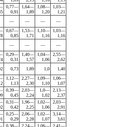
7—
0,77—
1,64—
1,08—
1,03—
85
0,91
1,89
1,20
1,21
—
—
—
—
6—
0,67—
1,53—
1,10—
1,03—
78
0,85
1,71
1,16
1,16
—
—
—
—
3—
0,29—
1,40—
1,04—
2,55—
74
0,31
1,57
1,06
2,62
02
0,73
1,89
1,0
1,40
8—
1,12—
2,27—
1,09—
1,06—
12
1,13
2,30
1,10
1,07
1—
0,39—
2,03—
1,0—
2,13—
99
0,45
2,24
1,02
2,37
0—
0,31—
1,96—
1,02—
2,03—
92
0,42
2,25
1,06
2,91
3—
0,25—
2,06—
1,02—
3,14—
91
0,29
2,28
1,07
3,61
7—
0,38—
2,24—
1,06—
2,41—