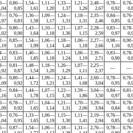
90—
0,80—
1,54—
1,11—
1,33—
1,21—
2,48—
0,78—
0,7
,04
0,85
1,61
1,20
1,37
1,26
2,67
0,92
0,
87—
0,76—
1,36—
1,09—
1,24—
1,18—
2,35—
0,84—
0,7
,97
0,83
1,58
1,17
1,33
1,31
2,46
0,85
0,
85—
0,80—
1,43—
1,10—
1,21—
1,07—
2,28—
0,83—
0,7
,02
0,90
1,64
1,18
1,36
1,15
2,59
0,97
0,
92—
0,85—
1,54—
1,06—
1,18—
1,06—
2,27—
0,98—
0,9
,19
1,08
1,99
1,14
1,40
1,18
2,66
1,16
0,
84—
0,83—
1,40—
1,06—
1,11—
1,06—
2,39—
0,83—
0,7
,12
1,05
1,85
1,18
1,24
1,19
2,71
0,90
0,
88—
0,81—
1,48—
1,18—
1,26—
1,07—
2,25—
—
—
,92
0,87
1,54
1,20
1,29
1,11
2,37
88—
0,80—
1,44—
1,09—
1,24—
1,41—
2,60—
0,78—
0,7
,09
0,92
1,72
1,21
1,33
1,68
3,04
0,95
0,
92—
0,84—
1,44—
1,07—
1,22—
1,59—
3,04—
0,84—
0,8
,16
1,01
1,78
1,15
1,30
1,86
3,50
0,97
0,
90—
0,78—
1,37—
1,04—
1,21—
1,70—
3,29—
0,78—
0,7
,09
0,92
1,65
1,14
1,31
2,06
3,94
0,84
0,
80—
0,76—
1,33—
1,06—
1,15—
1,11—
2,19—
0,76—
0,7
,04
0,95
1,65
1,19
1,30
1,41
2,94
0,85
0,
95—
0,87—
1,54—
1,06—
1,18—
1,31—
2,76—
0,78—
0,7
,15
1,01
1,72
1,12
1,28
1,44
3,04
0,80
0,