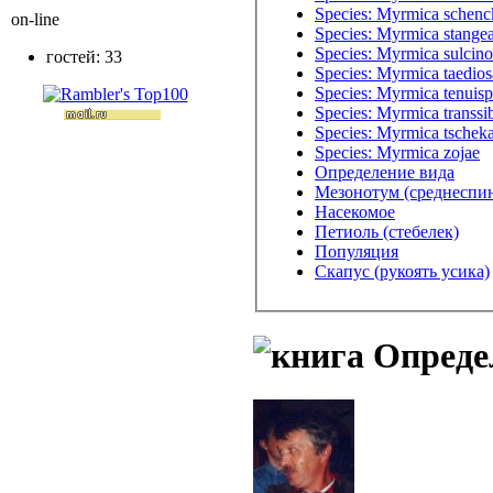
Species: Myrmica schenc
on-line
Species: Myrmica stange
Species: Myrmica sulcino
гостей: 33
Species: Myrmica taedios
Species: Myrmica tenuisp
Species: Myrmica transsib
Species: Myrmica tschek
Species: Myrmica zojae
Определение вида
Мезонотум (среднеспи
Насекомое
Петиоль (стебелек)
Популяция
Скапус (рукоять усика)
Опреде