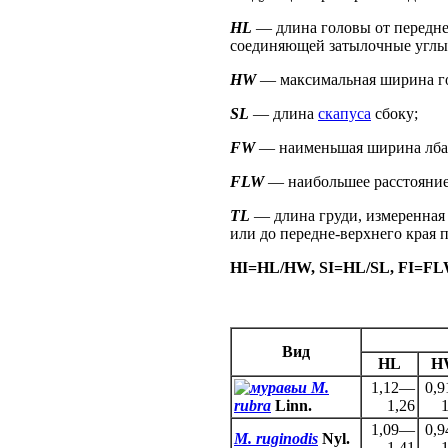
HL
— длина головы от переднег
соединяющей затылочные углы 
HW
— максимальная ширина гол
SL
— длина
скапуса
сбоку;
FW
— наименьшая ширина лба
FLW
— наибольшее расстояние
TL
— длина груди, измеренная 
или до передне-верхнего края п
HI=HL/HW, SI=HL/SL, FI=F
Вид
HL
H
M.
1,12—
0,
rubra
Linn.
1,26
1
1,09—
0,
M. ruginodis
Nyl.
1,41
1