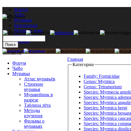
Форум
ЧаВо
Муравьи
Библиотека
Муравьи дома
Мастерская
Каталог
antclub.ru
Главная
Форум
Категории
ЧаВо
Муравьи
Family: Formicidae
Атлас муравьёв
Genus: Myrmica
Строение
Genus: Tetramorium
муравья
Species: Myrmecia arnold
Муравейник в
Species: Myrmica ademo
разрезе
Species: Myrmica anguli
Таблица лёта
Species: Myrmica bergi
Методы
Species: Myrmica bessara
изучения
Species: Myrmica caucasi
Фильмы о
Species: Myrmica comma
муравьях
Species: Myrmica displic