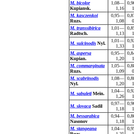
M. bicolor
1,08—
0,
Kupiansk.
1,16
1
M. kasczenkoi
0,95—
0,
Ruzs.
1,08
0
M. transsibirica
1,01—
0,
Radtsch.
1,13
1
1,01—
0,
M. sulcinodis
Nyl.
1,33
1
M. aspersa
0,95—
0,
Kupian.
1,20
1
M. commarginata
1,05—
0,
Ruzs.
1,09
0
M. scabrinodis
1,08—
0,
Nyl.
1,20
1
1,04—
0,
M. sabuleti
Mein.
1,26
1
0,97—
0,
M. slovaca
Sadil
1,18
1
M. bessarabica
0,94—
0,
Nasonov
1,18
1
M. stangeana
1,04—
0,
Ruzs.
1,25
1