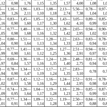
,12
0,98
1,76
1,15
1,35
1,57
4,00
1,08
1,
25—
1,16—
1,96—
1,03—
1,08—
2,13—
5,56—
0,78—
0,9
,39
1,26
2,11
1,10
1,18
2,74
7,38
1,04
1,
90—
0,83—
1,45—
1,05—
1,20—
1,43—
3,05—
0,89—
0,8
,16
0,90
1,60
1,17
1,30
1,62
4,10
0,99
0,
87—
0,77—
1,40—
1,10—
1,17—
1,28—
2,65—
0,94—
0,9
,05
0,98
1,68
1,16
1,32
1,42
2,95
1,02
0,
92—
0,80—
1,51—
1,11—
1,28—
1,22—
2,63—
0,83—
0,7
,04
0,90
1,64
1,13
1,34
1,33
2,81
0,94
0,
85—
0,77—
1,41—
1,10—
1,20—
1,27—
2,51—
0,94—
0,9
,99
0,90
1,61
1,12
1,25
1,36
2,91
0,97
0,
76—
0,69—
1,36—
1,10—
1,24—
1,28—
2,48—
0,81—
0,7
,97
0,84
1,57
1,16
1,35
1,40
2,75
0,94
0,
81—
0,78—
1,34—
1,12—
1,17—
1,27—
2,83—
0,78
0,
,94
0,90
1,47
1,19
1,24
1,35
3,10
91—
0,87—
1,42—
1,12—
1,16—
1,24—
2,52—
0,91—
0,7
,02
0,93
1,58
1,16
1,29
1,44
2,95
0,98
0,
77—
0,74—
1,26—
1,04—
1,19—
1,16—
2,39—
0,85—
0,8
,09
0,95
1,64
1,17
1,28
1,23
2,71
0,99
0,
83—
0,77—
1,34—
1,09—
1,22—
1,19—
2,50—
0,84—
0,8
,01
0,91
1,60
1,14
1,28
1,30
2,87
0,88
0,