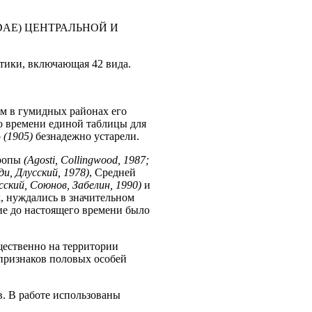
DAE) ЦЕНТРАЛЬНОЙ И
тики, включающая 42 вида.
ом в гумидных районах его
о времени единой таблицы для
о
(1905)
безнадежно устарели.
вропы
(Agosti, Collingwood, 1987;
ди, Длусский, 1978)
, Средней
сский, Союнов, Забелин, 1990)
и
, нуждались в значительном
ие до настоящего времени было
ественно на территории
 признаков половых особей
. В работе использованы