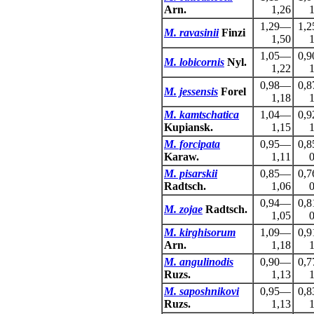
Arn.
1,26
1
1,29—
1,
M. ravasinii
Finzi
1,50
1
1,05—
0,
M. lobicornis
Nyl.
1,22
1
0,98—
0,
M. jessensis
Forel
1,18
1
M. kamtschatica
1,04—
0,
Kupiansk.
1,15
1
M. forcipata
0,95—
0,
Karaw.
1,11
0
M. pisarskii
0,85—
0,
Radtsch.
1,06
0
0,94—
0,
M. zojae
Radtsch.
1,05
0
M. kirghisorum
1,09—
0,
Arn.
1,18
1
M. angulinodis
0,90—
0,
Ruzs.
1,13
1
M. saposhnikovi
0,95—
0,
Ruzs.
1,13
1