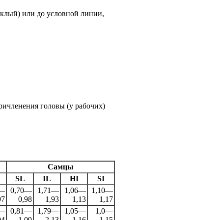
уклый) или до условной линии,
ричленения головы (у рабочих)
Самцы
SL
IL
HI
SI
4—
0,70—
1,71—
1,06—
1,10—
97
0,98
1,93
1,13
1,17
4—
0,81—
1,79—
1,05—
1,0—
04
1,09
2,13
1,16
1,15