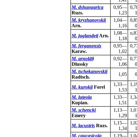
M. dshungarica
0,95—
0,
Ruzs.
1,23
1
M. kryzhanovskii
1,04—
0,
Arn.
1,16
0
1,08—
o,
M. juglandeti
Arn.
1,18
0
M. ferganensis
0,95—
0,
Karaw.
1,02
0
M. arnoldi
i
0,92—
0,
Dlussky
1,06
0
M. tschekanovskii
1,05
0
Radtsch.
1,33—
1,
M. kurokii
Forel
1,53
1
M. luteola
1,33—
1,
Kupian.
1,51
1
M. schencki
1,13—
1,
Emery
1,29
1
1,15—
1,
M. lacustris
Ruzs.
1,34
1
M. caucasicola
1,19—
1,