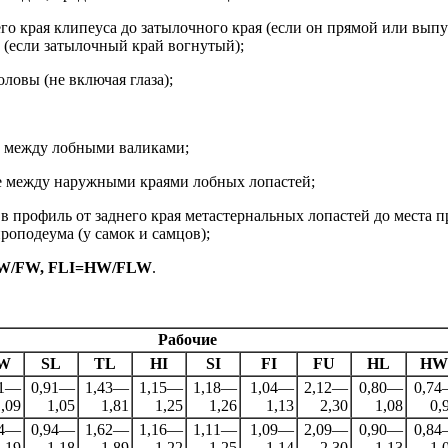
о края клипеуса до затылочного края (если он прямой или вып
(если затылочный край вогнутый);
овы (не включая глаза);
 между лобными валиками;
 между наружными краями лобных лопастей;
в профиль от заднего края метастернальных лопастей до места п
роподеума (у самок и самцов);
LW/FW, FLI=HW/FLW
.
Рабочие
W
SL
TL
HI
SI
FI
FU
HL
HW
91—
0,91—
1,43—
1,15—
1,18—
1,04—
2,12—
0,80—
0,7
,09
1,05
1,81
1,25
1,26
1,13
2,30
1,08
0,
94—
0,94—
1,62—
1,16—
1,11—
1,09—
2,09—
0,90—
0,8
,19
1,18
1,89
1,22
1,25
1,14
2,30
1,13
1,