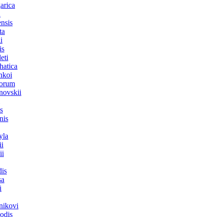
arica
a
nsis
ta
i
is
eti
hatica
nkoi
sorum
novskii
s
nis
yla
ii
ii
dis
sa
i
nikovi
odis