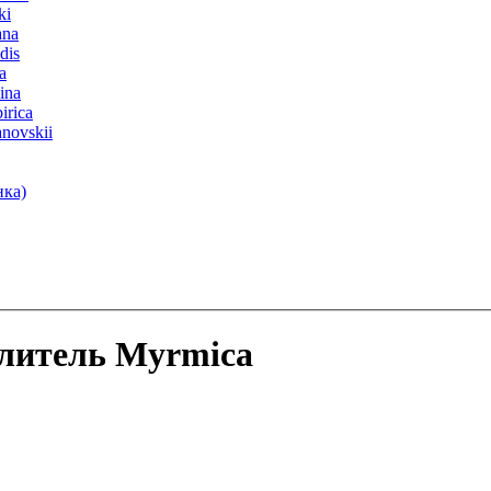
ki
ana
dis
a
ina
irica
anovskii
нка)
литель Myrmica