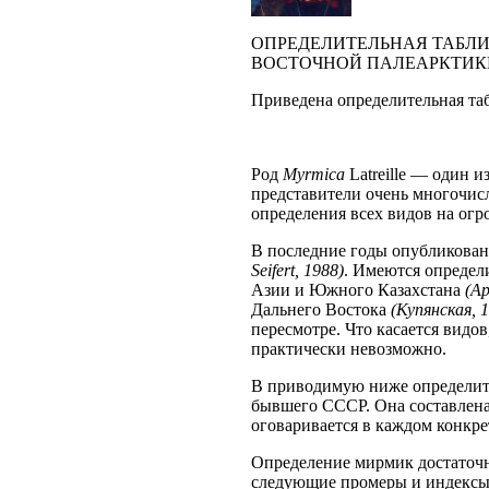
ОПРЕДЕЛИТЕЛЬНАЯ ТАБЛИ
ВОСТОЧНОЙ ПАЛЕАРКТИК
Приведена определительная та
Род
Myrmica
Latreille — один 
представители очень многочис
определения всех видов на ог
В последние годы опубликова
Seifert, 1988)
. Имеются опреде
Азии и Южного Казахстана
(Ар
Дальнего Востока
(Купянская, 
пересмотре. Что касается вид
практически невозможно.
В приводимую ниже определит
бывшего СССР. Она составлена
оговаривается в каждом конкре
Определение мирмик достаточн
следующие промеры и индексы 