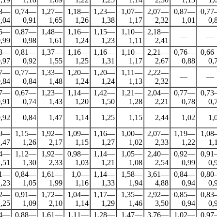
78—
0,74—
1,27—
1,18—
1,23—
1,07—
2,07—
0,87—
0,7
,04
0,91
1,65
1,26
1,38
1,17
2,32
1,01
0,
85—
0,87—
1,48—
1,16—
1,15—
1,10—
2,18—
—
—
,99
0,98
1,61
1,24
1,23
1,11
2,41
83—
0,81—
1,37—
1,16—
1,16—
1,10—
2,21—
0,76—
0,6
,97
0,92
1,55
1,25
1,31
1,17
2,67
0,88
0,
77—
0,77—
1,33—
1,20—
1,20—
1,11—
2,22—
—
—
,84
0,84
1,48
1,24
1,24
1,13
2,32
77—
0,67—
1,23—
1,14—
1,42—
1,21—
2,04—
0,77—
0,7
,91
0,74
1,43
1,20
1,50
1,28
2,21
0,78
0,
,92
0,84
1,47
1,14
1,25
1,15
2,44
1,02
1,
19—
1,15—
1,92—
1,09—
1,16—
1,00—
2,07—
1,19—
1,0
,47
1,26
2,17
1,15
1,27
1,02
2,33
1,22
1,
34—
1,12—
1,92—
0,98—
1,14—
1,05—
2,40—
0,92—
0,9
,51
1,30
2,33
1,03
1,21
1,08
2,54
0,99
0,
01—
0,84—
1,61—
1,0—
1,14—
1,58—
3,61—
0,84—
0,8
,23
1,05
1,99
1,16
1,33
1,94
4,88
0,94
0,
02—
0,91—
1,72—
1,04—
1,17—
1,35—
2,92—
0,85—
0,8
,25
1,09
2,10
1,14
1,29
1,46
3,50
0,94
0,
04—
0,88—
1,61—
1,11—
1,28—
1,47—
3,76—
1,02—
0,9