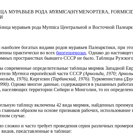
ЦА МУРАВЬЕВ РОДА
MYRMICA
(HYMENOPTERA, FORMICI
И
блица муравьев рода Myrmica Центральной и Восточной Палеарк
из наиболее богатых видами родов муравьев Палеарктики, при эт
ленны практически во всех
биогеоценозах
. Однако до настоящег
ромных пространствах бывшего СССР не было. Таблицы Рузског
ны современные определительные таблицы мирмик Западной Е
лители
Myrmica
европейской части СССР
(Арнольди, 1970; Арноль
нольди, 1976)
, Киргизии
(Тарбинский, 1976)
. Туркменистана
(Длу
1990)
. Однако многие данные, содержащиеся в указанных работах
ов, населяющих территории Сибири и Монголии, то их определен
ельную таблицу включены 42 вида мирмик, найденных преимущ
 главным образом на основе признаков рабочих, использование
тном случае.
о сложно и часто требует проведения серии различных промеров
видов, представленные в таблице: