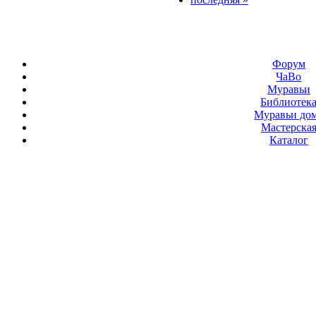
Форум
ЧаВо
Муравьи
Библиотек
Муравьи до
Мастерска
Каталог