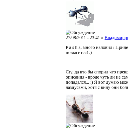
27/08/2011 - 23:41 »
Владимирр
P a s h a, много наловил? При
повысится! :)
Cry, да кто бы спорил что прекр
описания - вроде чуть ли не са
попадался... :) Я вот думаю мож
лазиусами, хотя с виду они бо