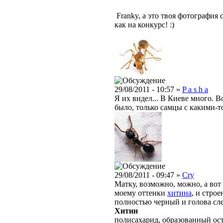
Franky, а это твоя фотография 
как на конкурс! :)
29/08/2011 - 10:57 »
P a s h a
Я их видел... В Киеве много. Во
было, только самцы с какими
29/08/2011 - 09:47 »
Cry
Матку, возможно, можно, а вот
моему оттенки
хитина
, и стро
полностью черный и голова сле
Хитин
полисахарид, образованный ос