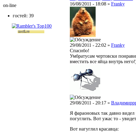
16/08/2011 - 18:08 »
Franky
on-line
гостей: 39
29/08/2011 - 22:02 »
Franky
Спасибо!
Умбратусам чертовски понрави
вместить все яйца внутрь него!
29/08/2011 - 20:17 »
Владимирр
Я фараоновых так давно видел 
погуглить. Вот ужас то - увидет
Вот нагуглил красавца: