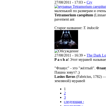
27/08/2011 - 17:03 »
Cry
Tetramorium caespitu
маленький по размерам и очень
Tetramorium caespitum
(Linnae
pavement ant
Старое название:
T. indocile
27/08/2011 - 16:39 »
The Dark Lo
P a s h a
! Этот муравей называ
"Флавус" - это "жёлтый".
Флав
Пашиа зовут? ;)
Lasius flavus
(Fabricius, 1782)
земляной) муравей
1
2
3
следующая ›
последняя »