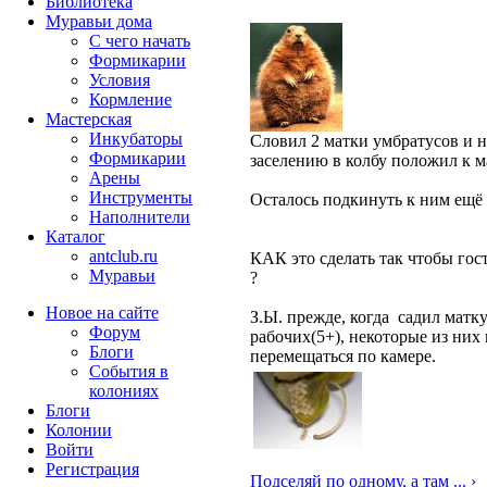
Библиотека
Муравьи дома
С чего начать
Формикарии
Условия
Кормление
Мастерская
Инкубаторы
Словил 2 матки умбратусов и н
Формикарии
заселению в колбу положил к м
Арены
Инструменты
Осталось подкинуть к ним ещё 
Наполнители
Каталог
antclub.ru
КАК это сделать так чтобы гос
Муравьи
?
Новое на сайте
З.Ы. прежде, когда садил матк
Форум
рабочих(5+), некоторые из них
Блоги
перемещаться по камере.
События в
колониях
Блоги
Колонии
Войти
Peгиcтpaция
Подселяй по одному, а там ... ›