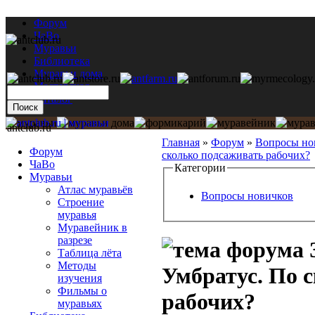
Форум
ЧаВо
Муравьи
Библиотека
Муравьи дома
Мастерская
Каталог
antclub.ru
Главная
»
Форум
»
Вопросы но
Форум
сколько подсаживать рабочих?
ЧаВо
Категории
Муравьи
Атлас муравьёв
Вопросы новичков
Строение
муравья
Муравейник в
разрезе
Таблица лёта
Методы
Умбратус. По 
изучения
Фильмы о
рабочих?
муравьях