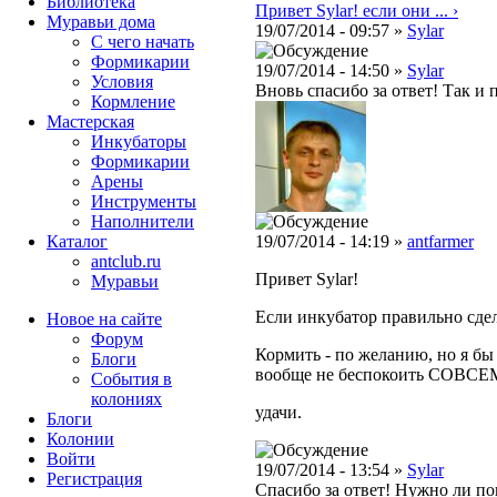
Библиотека
Привет Sylar! если они ... ›
Муравьи дома
19/07/2014 - 09:57 »
Sylar
С чего начать
Формикарии
19/07/2014 - 14:50 »
Sylar
Условия
Вновь спасибо за ответ! Так и 
Кормление
Мастерская
Инкубаторы
Формикарии
Арены
Инструменты
Наполнители
Каталог
19/07/2014 - 14:19 »
antfarmer
antclub.ru
Привет Sylar!
Муравьи
Если инкубатор правильно сдела
Новое на сайте
Форум
Кормить - по желанию, но я бы
Блоги
вообще не беспокоить СОВСЕМ!
События в
колониях
удачи.
Блоги
Колонии
Войти
19/07/2014 - 13:54 »
Sylar
Peгиcтpaция
Спасибо за ответ! Нужно ли по