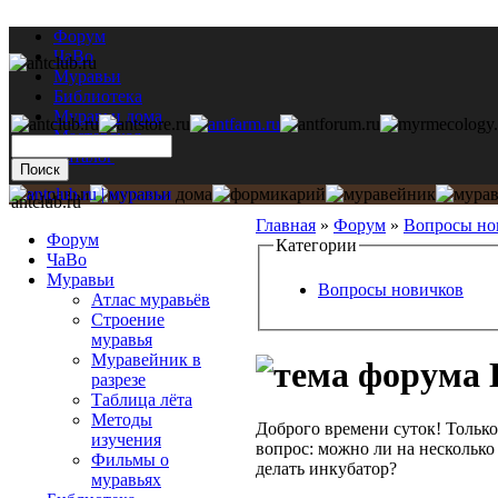
Форум
ЧаВо
Муравьи
Библиотека
Муравьи дома
Мастерская
Каталог
antclub.ru
Главная
»
Форум
»
Вопросы но
Форум
Категории
ЧаВо
Муравьи
Вопросы новичков
Атлас муравьёв
Строение
муравья
Муравейник в
разрезе
Таблица лёта
Методы
Доброго времени суток! Только
изучения
вопрос: можно ли на несколько 
Фильмы о
делать инкубатор?
муравьях