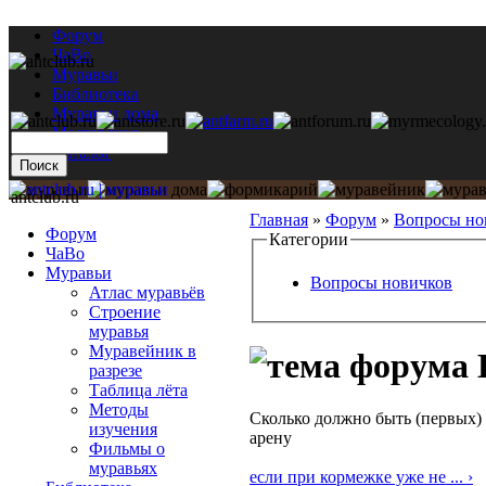
Форум
ЧаВо
Муравьи
Библиотека
Муравьи дома
Мастерская
Каталог
antclub.ru
Главная
»
Форум
»
Вопросы но
Форум
Категории
ЧаВо
Муравьи
Вопросы новичков
Атлас муравьёв
Строение
муравья
Муравейник в
разрезе
Таблица лёта
Методы
Сколько должно быть (первых)
изучения
арену
Фильмы о
муравьях
если при кормежке уже не ... ›