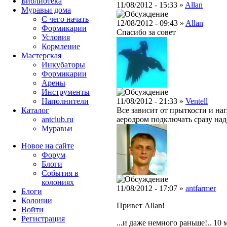
Библиотека
11/08/2012 - 15:33 »
Allan
Муравьи дома
С чего начать
12/08/2012 - 09:43 »
Allan
Формикарии
Спасибо за совет
Условия
Кормление
Мастерская
Инкубаторы
Формикарии
Арены
Инструменты
Наполнители
11/08/2012 - 21:33 »
Ventell
Каталог
Все зависит от прыткости и на
antclub.ru
аеродром подключать сразу над
Муравьи
Новое на сайте
Форум
Блоги
События в
колониях
11/08/2012 - 17:07 »
antfarmer
Блоги
Колонии
Привет Allan!
Войти
Peгиcтpaция
...и даже немного раньше!.. 10