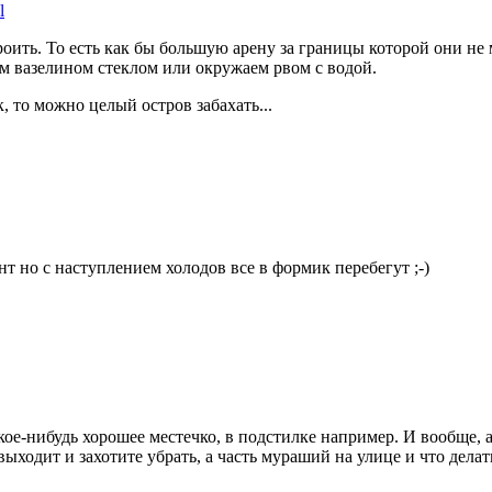
l
оить. То есть как бы большую арену за границы которой они не 
м вазелином стеклом или окружаем рвом с водой.
к, то можно целый остров забахать...
нт но с наступлением холодов все в формик перебегут ;-)
кое-нибудь хорошее местечко, в подстилке например. И вообще, а
ыходит и захотите убрать, а часть мураший на улице и что делат