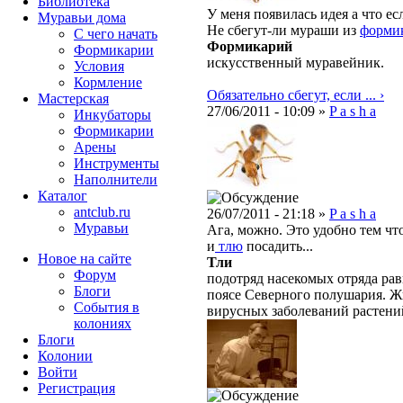
Библиотека
У меня появилась идея а что ес
Муравьи дома
Не сбегут-ли мураши из
форми
С чего начать
Формикарий
Формикарии
искусственный муравейник.
Условия
Кормление
Обязательно сбегут, если ... ›
Мастерская
27/06/2011 - 10:09 »
P a s h a
Инкубаторы
Формикарии
Арены
Инструменты
Наполнители
Каталог
antclub.ru
26/07/2011 - 21:18 »
P a s h a
Муравьи
Ага, можно. Это удобно тем чт
и
тлю
посадить...
Новое на сайте
Тли
Форум
подотряд насекомых отряда рав
Блоги
поясе Северного полушария. Ж
События в
вирусных заболеваний растени
колониях
Блоги
Колонии
Войти
Peгиcтpaция