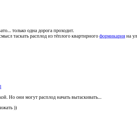
то... только одна дорога проходит.
м смысл таскать расплод из тёплого квартирного
формикария
на ул
l
кой. Но они могут расплод начать вытаскивать...
ижать ))