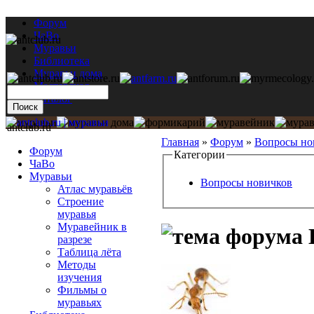
Форум
ЧаВо
Муравьи
Библиотека
Муравьи дома
Мастерская
Каталог
antclub.ru
Главная
»
Форум
»
Вопросы но
Форум
Категории
ЧаВо
Муравьи
Вопросы новичков
Атлас муравьёв
Строение
муравья
Муравейник в
разрезе
Таблица лёта
Методы
изучения
Фильмы о
муравьях