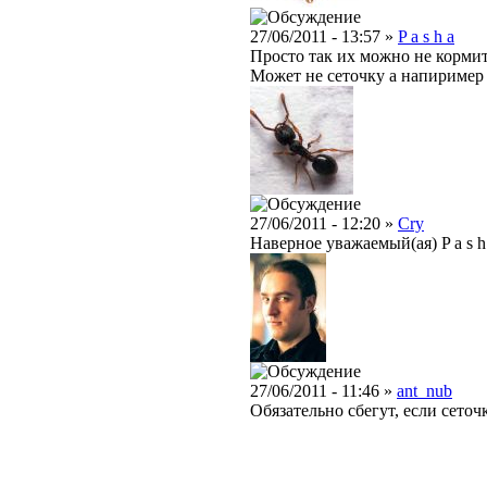
27/06/2011 - 13:57 »
P a s h a
Просто так их можно не кормить
Может не сеточку а напиример 
27/06/2011 - 12:20 »
Cry
Наверное уважаемый(ая) P a s h
27/06/2011 - 11:46 »
ant_nub
Обязательно сбегут, если сеточ