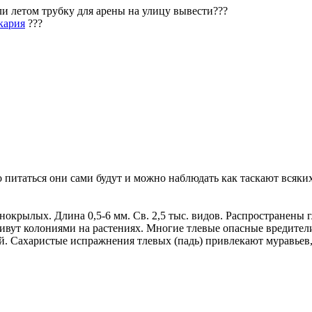
ли летом трубку для арены на улицу вывести???
кария
???
о питаться они сами будут и можно наблюдать как таскают всяких
нокрылых. Длина 0,5-6 мм. Св. 2,5 тыс. видов. Распространены
ивут колониями на растениях. Многие тлевые опасные вредител
й. Сахаристые испражнения тлевых (падь) привлекают муравьев,