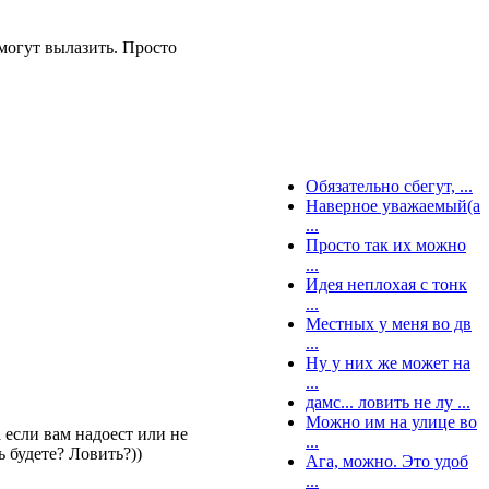
могут вылазить. Просто
Обязательно сбегут, ...
Наверное уважаемый(а
...
Просто так их можно
...
Идея неплохая с тонк
...
Местных у меня во дв
...
Ну у них же может на
...
дамс... ловить не лу ...
Можно им на улице во
 если вам надоест или не
...
ь будете? Ловить?))
Ага, можно. Это удоб
...