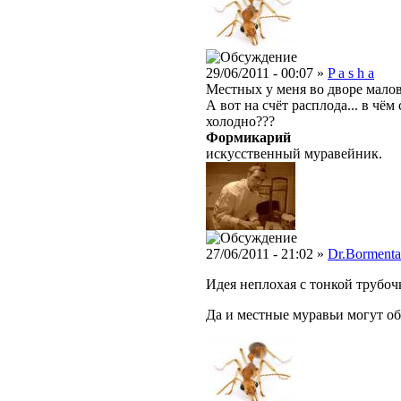
29/06/2011 - 00:07 »
P a s h a
Местных у меня во дворе малова
А вот на счёт расплода... в чё
холодно???
Формикарий
искусственный муравейник.
27/06/2011 - 21:02 »
Dr.Bormenta
Идея неплохая с тонкой трубоч
Да и местные муравьи могут об