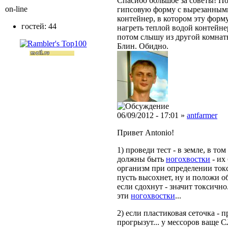
Спасибо большое за советы! По
on-line
гипсовую форму с вырезанным
контейнер, в котором эту форм
гостей: 44
нагреть теплой водой контейнер
потом слышу из другой комнаты
Блин. Обидно.
06/09/2012 - 17:01 »
antfarmer
Привет Antonio!
1) проведи тест - в земле, в то
должны быть
ногохвостки
- их
организм при определении токс
пусть высохнет, ну и положи о
если сдохнут - значит токсично
эти
ногохвостки
...
2) если пластиковая сеточка - п
прогрызут... у мессоров ваще 