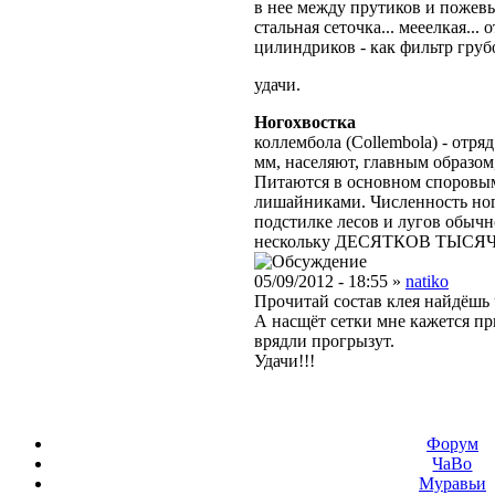
в нее между прутиков и пожевы
стальная сеточка... мееелкая... 
цилиндриков - как фильтр груб
удачи.
Ногохвостка
коллембола (Collembola) - отря
мм, населяют, главным образом
Питаются в основном споровы
лишайниками. Численность но
подстилке лесов и лугов обычн
нескольку ДЕСЯТКОВ ТЫСЯЧ 
05/09/2012 - 18:55 »
natiko
Прочитай состав клея найдёшь 
А насщёт сетки мне кажется пр
врядли прогрызут.
Удачи!!!
Форум
ЧаВо
Муравьи