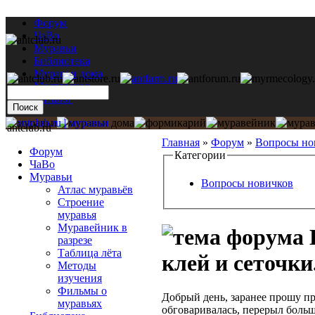
Форум
ЧаВо
Муравьи
Библиотека
Муравьи дома
Мастерская
Каталог
antclub.ru
Главная
»
Форум
»
Вопросы но
Форум
Категории
ЧаВо
Муравьи
Вопросы новичков
Атлас муравьёв
Строение
муравья
Муравейник в
разрезе
Таблица лёта
клей и сеточки.
Методы
изучения
Фильмы о
Добрый день, заранее прошу пр
муравьях
обговаривалась, перерыл больш