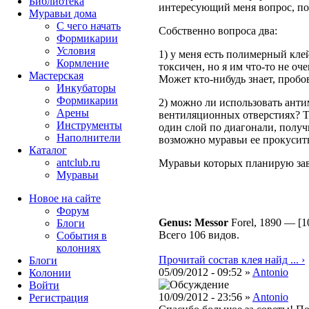
Библиотека
интересующий меня вопрос, по
Муравьи дома
С чего начать
Собственно вопроса два:
Формикарии
Условия
1) у меня есть полимерный кл
Кормление
токсичен, но я им что-то не оч
Мастерская
Может кто-нибудь знает, пробо
Инкубаторы
Формикарии
2) можно ли использовать анти
Арены
вентиляционных отверстиях? Т
Инструменты
один слой по диагонали, получ
Наполнители
возможно муравьи ее прокусить
Каталог
antclub.ru
Муравьи которых планирую завес
Муравьи
Новое на сайте
Форум
Genus: Messor
Forel, 1890
—
[1
Блоги
Всего 106 видов.
События в
колониях
Прочитай состав клея найд ... ›
Блоги
05/09/2012 - 09:52 »
Antonio
Колонии
Войти
10/09/2012 - 23:56 »
Antonio
Peгиcтpaция