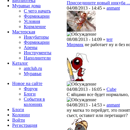
Библиотека
Присоедините новый инкуба ...
Муравьи дома
04/08/2013 - 14:45 »
anmant
С чего начать
Формикарии
Условия
Кормление
Мастерская
Инкубаторы
08/08/2013 - 14:09 »
terr
Формикарии
Мирмик
не работает ну и без 
Арены
Инструменты
Наполнители
Каталог
antclub.ru
Муравьи
Новое на сайте
Форум
04/08/2013 - 16:05 »
Cube
Блоги
С яйцами все будет нормально, 
События в
колониях
04/08/2013 - 14:53 »
anmant
Блоги
ну матка то перейдет, это поня
Колонии
съест, оставит или перетащит?
Войти
Peгиcтpaция