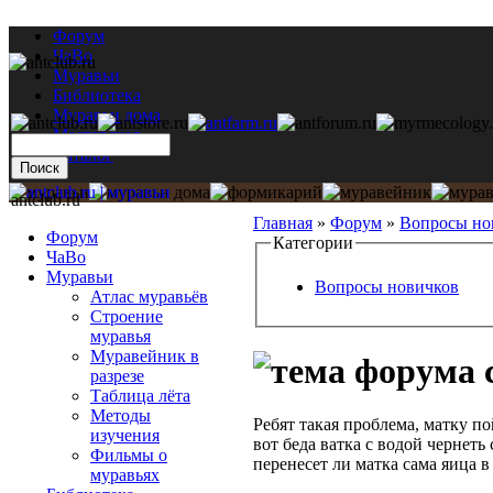
Форум
ЧаВо
Муравьи
Библиотека
Муравьи дома
Мастерская
Каталог
antclub.ru
Главная
»
Форум
»
Вопросы но
Форум
Категории
ЧаВо
Муравьи
Вопросы новичков
Атлас муравьёв
Строение
муравья
Муравейник в
с
разрезе
Таблица лёта
Методы
Ребят такая проблема, матку по
изучения
вот беда ватка с водой чернеть
Фильмы о
перенесет ли матка сама яица 
муравьях