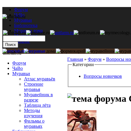
Форум
ЧаВо
Муравьи
Библиотека
Муравьи дома
Мастерская
Каталог
antclub.ru
Главная
»
Форум
»
Вопросы но
Форум
Категории
ЧаВо
Муравьи
Вопросы новичков
Атлас муравьёв
Строение
муравья
Муравейник в
разрезе
Таблица лёта
Методы
изучения
Фильмы о
муравьях