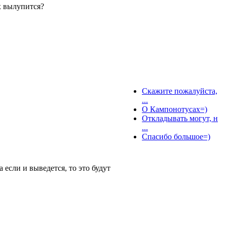
их вылупится?
Скажите пожалуйста,
...
О Кампонотусах=)
Откладывать могут, н
...
Спасибо большое=)
а если и выведется, то это будут