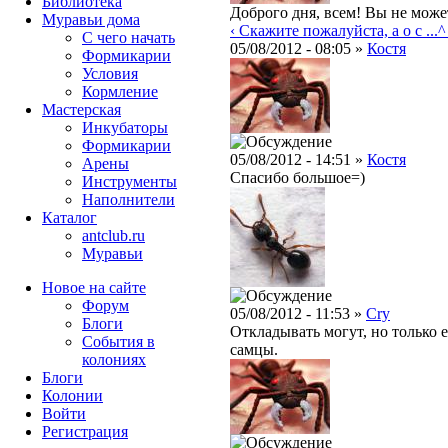
Библиотека
Доброго дня, всем! Вы не может
Муравьи дома
‹ Скажите пожалуйста, а о с ...
^
С чего начать
05/08/2012 - 08:05 »
Костя
Формикарии
Условия
Кормление
Мастерская
Инкубаторы
Формикарии
05/08/2012 - 14:51 »
Костя
Арены
Спасибо большое=)
Инструменты
Наполнители
Каталог
antclub.ru
Муравьи
Новое на сайте
Форум
05/08/2012 - 11:53 »
Cry
Блоги
Откладывать могут, но только ес
События в
самцы.
колониях
Блоги
Колонии
Войти
Peгиcтpaция