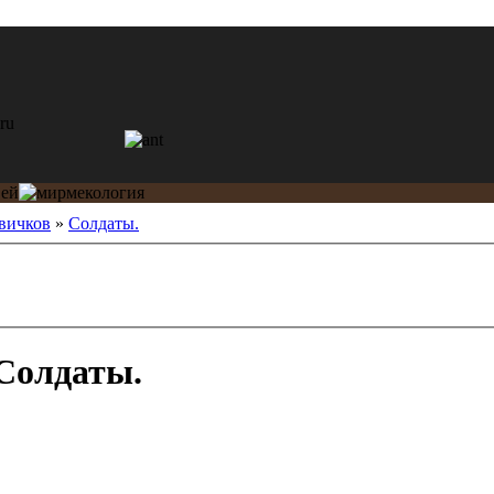
вичков
»
Солдаты.
Солдаты.