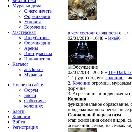
Библиотека
Муравьи дома
С чего начать
Формикарии
Условия
Кормление
Мастерская
в чем состоят сложности с ... ›
Инкубаторы
02/01/2013 - 16:48 »
lexa96
Формикарии
Арены
Инструменты
Наполнители
Каталог
antclub.ru
02/01/2013 - 20:18 »
The Dark L
Муравьи
1. Трудно поднять
колонию
, та
2.
Колонии
огромны, муравьям 
Новое на сайте
формике.
Форум
3. Агрессивны и подвержены с
Блоги
Колония
События в
функциональное образование, с
колониях
поддерживающих регулярные 
Блоги
Социальный паразитизм
Колонии
этап основания семей видов, с
Войти
основанию семьи, на семьях ви
Peгиcтpaция