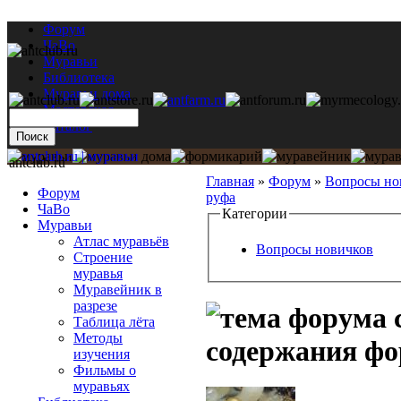
Форум
ЧаВо
Муравьи
Библиотека
Муравьи дома
Мастерская
Каталог
antclub.ru
Главная
»
Форум
»
Вопросы но
Форум
руфа
ЧаВо
Категории
Муравьи
Атлас муравьёв
Вопросы новичков
Строение
муравья
Муравейник в
разрезе
Таблица лёта
Методы
содержания ф
изучения
Фильмы о
муравьях