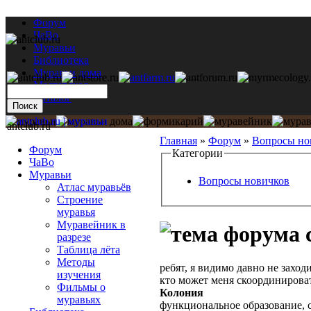
Форум
ЧаВо
Муравьи
Библиотека
Муравьи дома
Мастерская
Каталог
antclub.ru
Главная
»
Форум
»
Вопросы но
Форум
Категории
ЧаВо
Муравьи
Вопросы новичков
Атлас муравьёв
Строение
муравья
Муравейник в
разрезе
Таблица лёта
Методы
ребят, я видимо давно не захо
изучения
кто может меня скоординироват
Фильмы о
Колония
муравьях
функциональное образование, 