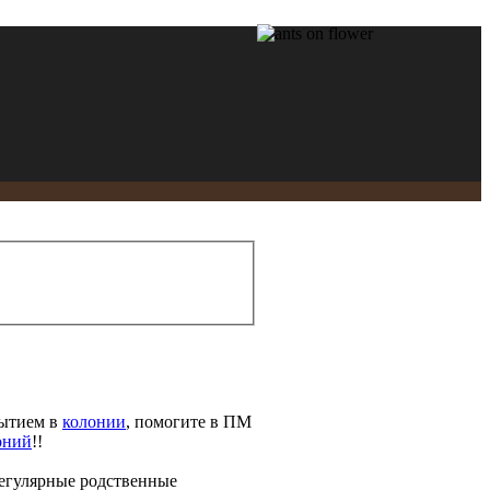
бытием в
колонии
, помогите в ПМ
оний
!!
регулярные родственные