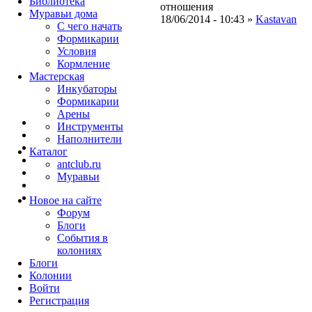
Библиотека
отношения
Муравьи дома
18/06/2014 - 10:43 »
Kastavan
С чего начать
Формикарии
Условия
Кормление
Мастерская
Инкубаторы
Формикарии
Арены
Инструменты
Наполнители
Каталог
antclub.ru
Муравьи
Новое на сайте
Форум
Блоги
События в
колониях
Блоги
Колонии
Войти
Peгиcтpaция