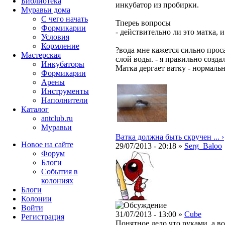
Библиотека
инкубатор из пробирки.
Муравьи дома
С чего начать
Тпереь вопросы
Формикарии
- действительно ли это матка, 
Условия
Кормление
?вода мне кажется сильно прос
Мастерская
слой воды. - я правильно созда
Инкубаторы
Матка дергает ватку - нормаль
Формикарии
Арены
Инструменты
Наполнители
Каталог
antclub.ru
Муравьи
Ватка должна быть скручен ... ›
Новое на сайте
29/07/2013 - 20:18 »
Serg_Baloo
Форум
Блоги
События в
колониях
Блоги
Колонии
Войти
31/07/2013 - 13:00 »
Cube
Peгиcтpaция
Понятное дело что руками, а в