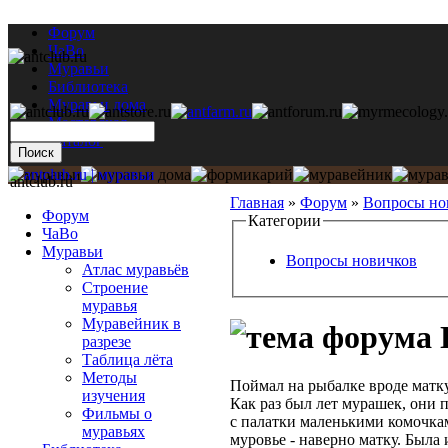
Форум
ЧаВо
Муравьи
Библиотека
Муравьи дома
Мастерская
Каталог
antclub.ru
Главная
»
Форум
»
Вопросы но
Форум
Категории
ЧаВо
Муравьи
Вопросы новичков
Атлас муравьёв
Строение
муравья
Муравейник в
разрезе
Таблица лёта
Методы
Поймал на рыбалке вроде матку
изучения
Как раз был лет мурашек, они 
Фильмы о
с палатки маленькими комочка
муравьях
муровье - наверно матку. Была