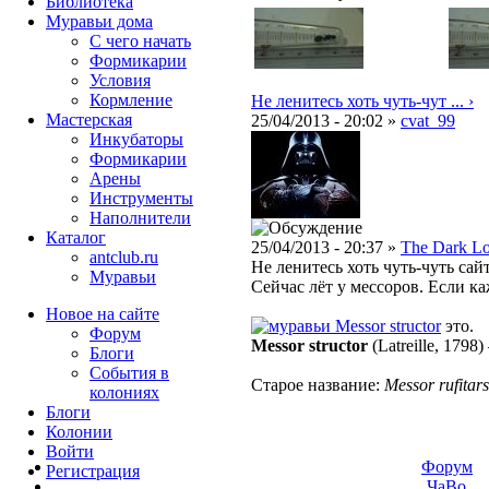
Библиотека
Муравьи дома
С чего начать
Формикарии
Условия
Кормление
Не ленитесь хоть чуть-чут ... ›
Мастерская
25/04/2013 - 20:02 »
cvat_99
Инкубаторы
Формикарии
Арены
Инструменты
Наполнители
Каталог
25/04/2013 - 20:37 »
The Dark L
antclub.ru
Не ленитесь хоть чуть-чуть сай
Муравьи
Сейчас лёт у мессоров. Если ка
Новое на сайте
Messor structor
это.
Форум
Messor structor
(Latreille, 1798)
Блоги
События в
Старое название:
Messor rufitars
колониях
Блоги
Колонии
Войти
Форум
Peгиcтpaция
ЧаВо