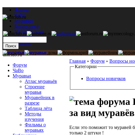
Форум
ЧаВо
Муравьи
Библиотека
Муравьи дома
Мастерская
Каталог
antclub.ru
Главная
»
Форум
»
Вопросы но
Форум
Категории
ЧаВо
Муравьи
Вопросы новичков
Атлас муравьёв
Строение
муравья
Муравейник в
П
разрезе
Таблица лёта
за вид муравёв
Методы
изучения
Фильмы о
Если это поможит то муравей б
муравьях
только 2 штуки !