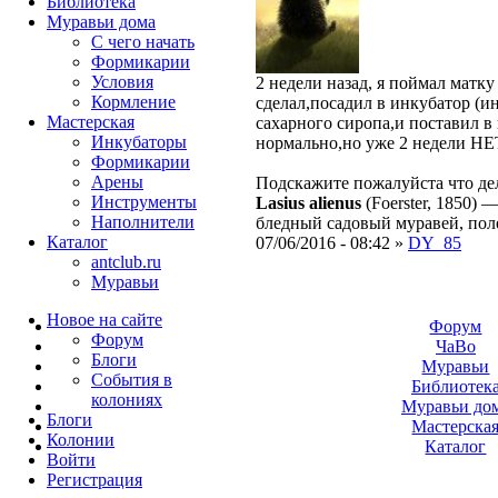
Библиотека
Муравьи дома
С чего начать
Формикарии
Условия
2 недели назад, я поймал матк
Кормление
сделал,посадил в инкубатор (и
Мастерская
сахарного сиропа,и поставил в
Инкубаторы
нормально,
но уже 2 недели Н
Формикарии
Арены
Подскажите пожалуйста что дел
Инструменты
Lasius alienus
(Foerster, 1850)
Наполнители
бледный садовый муравей, полев
Каталог
07/06/2016 - 08:42 »
DY_85
antclub.ru
Муравьи
Новое на сайте
Форум
Форум
ЧаВо
Блоги
Муравьи
События в
Библиотек
колониях
Муравьи до
Блоги
Мастерска
Колонии
Каталог
Войти
Peгиcтpaция