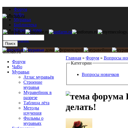
Форум
ЧаВо
Муравьи
Библиотека
Муравьи дома
Мастерская
Каталог
antclub.ru
Главная
»
Форум
»
Вопросы но
Форум
Категории
ЧаВо
Муравьи
Вопросы новичков
Атлас муравьёв
Строение
муравья
Муравейник в
разрезе
Таблица лёта
делать!
Методы
изучения
Фильмы о
муравьях