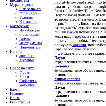
Библиотека
mso-tstyle-rowband-size:0; mso-ts
Муравьи дома
para-margin:0cm; mso-para-margin
С чего начать
fareast-font-family:"Times New 
Формикарии
Неделю назад поймал 10 маток
Условия
20 вроде, места там много. Нал
Кормление
первый вопрос. Боюсь их беспо
Мастерская
разглядывать? есть большая кор
Инкубаторы
лин
ь
ки
пауков
использовал. Я т
Формикарии
когда надо пересаживать из шпр
Арены
пожалуйста не обижайтесь за н
Инструменты
промухать
колонии
, пожалуйс
Наполнители
Заранее большое спасибо.
Каталог
п.с. может что упустил важног
antclub.ru
Пауки
Муравьи
отряд членистоногих животны
Колония
Новое на сайте
функциональное образование, 
Форум
отношения
Блоги
Мирмекология
События в
наука изучающая муравьев, час
колониях
Пауки
Блоги
отряд членистоногих животных 
Колонии
Колония
Войти
функциональное образование, 
Peгиcтpaция
отношения