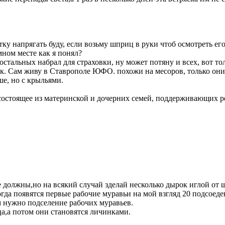
тку напрягать буду, если возьму шприц в руки чтоб осмотреть ег
ном месте как я понял?
остальных набрал для страховки, ну может потяну и всех, вот тол
к. Сам живу в Ставрополе ЮФО. похожи на месоров, только они 
ше, но с крыльями.
состоящее из материнской и дочерних семей, поддерживающих 
не должны,но на всякий случай зделай несколько дырок иглой о
огда появятся первые рабочие муравьи на мой взгляд 20 подсоед
м нужно подселение рабочих муравьев.
а,а потом они становятся личинками.