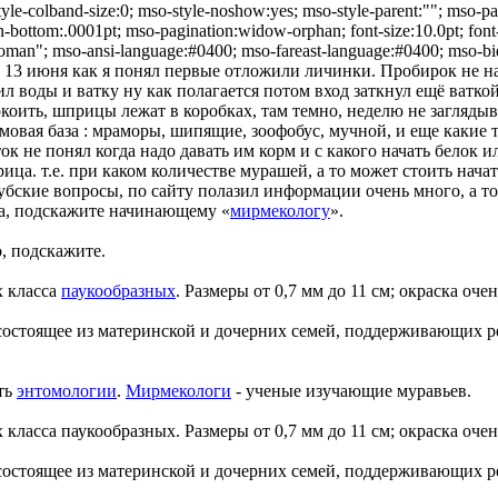
tyle-colband-size:0; mso-style-noshow:yes; mso-style-parent:""; mso-p
-bottom:.0001pt; mso-pagination:widow-orphan; font-size:10.0pt; fo
Roman"; mso-ansi-language:#0400; mso-fareast-language:#0400; mso-b
. 13 июня как я понял первые отложили личинки. Пробирок не 
ил воды и ватку ну как полагается потом вход заткнул ещё ваткой,
коить, шприцы лежат в коробках, там темно, неделю не заглядыва
мовая база : мраморы, шипящие, зоофобус, мучной, и еще какие 
ок не понял когда надо давать им корм и с какого начать белок 
ица. т.е. при каком количестве мурашей, а то может стоить нача
убские вопросы, по сайту полазил информации очень много, а тол
та, подскажите начинающему «
мирмекологу
».
о, подскажите.
х класса
паукообразных
. Размеры от 0,7 мм до 11 см; окраска оче
состоящее из материнской и дочерних семей, поддерживающих 
ть
энтомологии
.
Мирмекологи
- ученые изучающие муравьев.
класса паукообразных. Размеры от 0,7 мм до 11 см; окраска очен
состоящее из материнской и дочерних семей, поддерживающих 