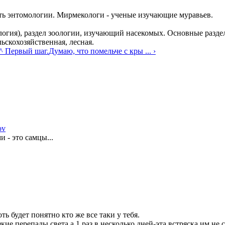
сть энтомологии. Мирмекологи - ученые изучающие муравьев.
...логия), раздел зоологии, изучающий насекомых. Основные разд
ьскохозяйственная, лесная.
^ Первый шаг.
Думаю, что помельче с кры ... ›
ov
 - это самцы...
ь будет понятно кто же все таки у тебя.
зкие перепады света,а 1 раз в несколько дней-эта встряска им не 