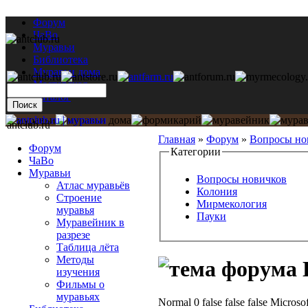
Форум
ЧаВо
Муравьи
Библиотека
Муравьи дома
Мастерская
Каталог
antclub.ru
Главная
»
Форум
»
Вопросы но
Форум
Категории
ЧаВо
Муравьи
Вопросы новичков
Атлас муравьёв
Колония
Строение
Мирмекология
муравья
Пауки
Муравейник в
разрезе
Таблица лёта
Методы
изучения
Фильмы о
муравьях
Normal 0 false false false Micro