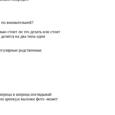
о по внимательней?
ько стоит ли это делать или стоит
делятся на два типа одни
регулярные родственные
т шприца в шприце,поглядывай
ени аренку,и выложи фото -может