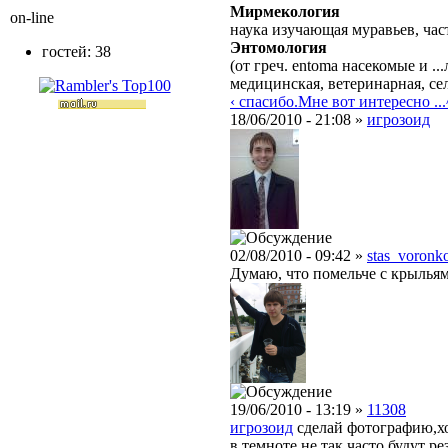
Мирмекология
on-line
наука изучающая муравьев, ча
Энтомология
гостей: 38
(от греч. entoma насекомые и 
медицинская, ветеринарная, сел
‹ спасибо.Мне вот интересно ...
18/06/2010 - 21:08 »
игрозоид
02/08/2010 - 09:42 »
stas_voronk
Думаю, что помельче с крыльями
19/06/2010 - 13:19 »
11308
игрозоид
сделай фотографию,хот
в темноте не так часто будут ре