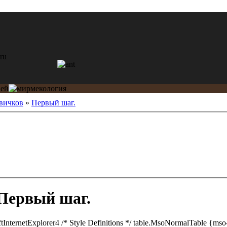
вичков
»
Первый шаг.
Первый шаг.
softInternetExplorer4 /* Style Definitions */ table.MsoNormalTable {