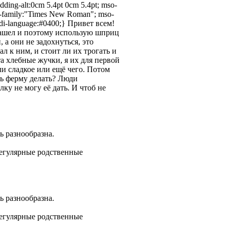
adding-alt:0cm 5.4pt 0cm 5.4pt; mso-
nt-family:"Times New Roman"; mso-
idi-language:#0400;} Привет всем!
нашел и поэтому использую шприц
 а они не задохнуться, это
л к ним, и стоит ли их трогать и
та хлебные жучки, я их для первой
или сладкое или ещё чего. Потом
ть ферму делать? Люди
ку не могу её дать. И чтоб не
нь разнообразна.
регулярные родственные
ь разнообразна.
регулярные родственные