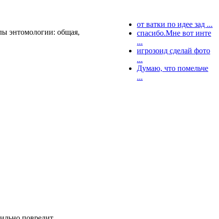
от ватки по идее зад ...
елы энтомологии: общая,
спасибо.Мне вот инте
...
игрозоид сделай фото
...
Думаю, что помельче
...
сильно повредит.