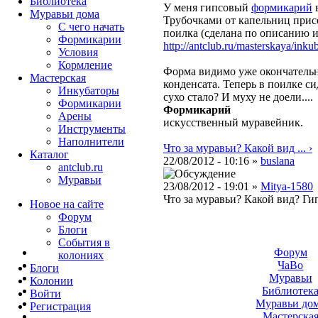
Библиотека
У меня гипсовый
формикарий
в
Муравьи дома
Трубочками от капельниц присо
С чего начать
поилка (сделана по описанию 
Формикарии
http://antclub.ru/masterskaya/inku
Условия
Кормление
Форма видимо уже окончательн
Мастерская
конденсата. Теперь в поилке с
Инкубаторы
сухо стало? И муху не доели....
Формикарии
Формикарий
Арены
искусственный муравейник.
Инструменты
Наполнители
Что за муравьи? Какой вид ... ›
Каталог
22/08/2012 - 10:16 »
buslana
antclub.ru
Муравьи
23/08/2012 - 19:01 »
Mitya-1580
Что за муравьи? Какой вид? Ги
Новое на сайте
Форум
Блоги
События в
Форум
колониях
ЧаВо
Блоги
Муравьи
Колонии
Библиотек
Войти
Муравьи до
Peгиcтpaция
Мастерска