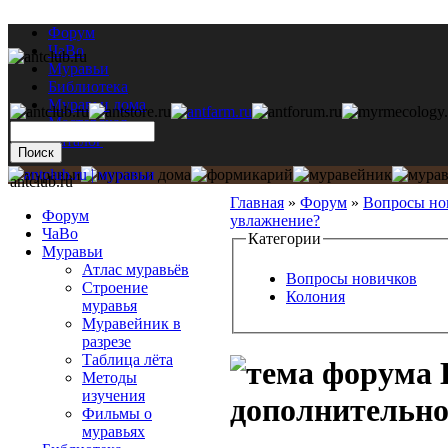
Форум
ЧаВо
Муравьи
Библиотека
Муравьи дома
Мастерская
Каталог
antclub.ru
Главная
»
Форум
»
Вопросы но
Форум
увлажнение?
ЧаВо
Категории
Муравьи
Атлас муравьёв
Вопросы новичков
Строение
Колония
муравья
Муравейник в
разрезе
Таблица лёта
Методы
изучения
дополнительно
Фильмы о
муравьях