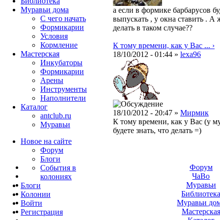
Библиотека
Муравьи дома
а если в формике барбарусов бу
С чего начать
выпускать , у окна ставить . А
Формикарии
делать в таком случае??
Условия
Кормление
К тому времени, как у Вас ... ›
Мастерская
18/10/2012 - 01:44 »
lexa96
Инкубаторы
Формикарии
Арены
Инструменты
Наполнители
Каталог
18/10/2012 - 20:47 »
Мирмик
antclub.ru
К тому времени, как у Вас (у 
Муравьи
будете знать, что делать =)
Новое на сайте
Форум
Блоги
Форум
События в
ЧаВо
колониях
Муравьи
Блоги
Библиотек
Колонии
Муравьи до
Войти
Мастерска
Peгиcтpaция