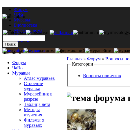
Форум
ЧаВо
Муравьи
Библиотека
Муравьи дома
Мастерская
Каталог
antclub.ru
Главная
»
Форум
»
Вопросы но
Форум
Категории
ЧаВо
Муравьи
Вопросы новичков
Атлас муравьёв
Строение
муравья
Муравейник в
н
разрезе
Таблица лёта
Методы
изучения
Фильмы о
муравьях