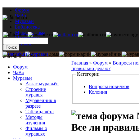
Форум
ЧаВо
Муравьи
Библиотека
Муравьи дома
Мастерская
Каталог
antclub.ru
Главная
»
Форум
»
Вопросы но
Форум
правильно делаю?
ЧаВо
Категории
Муравьи
Атлас муравьёв
Вопросы новичков
Строение
Колония
муравья
Муравейник в
разрезе
Таблица лёта
Методы
изучения
Все ли правил
Фильмы о
муравьях