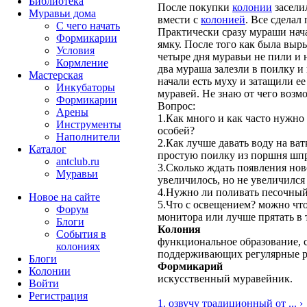
Библиотека
После покупки
колонии
засели
Муравьи дома
вмести с
колонией
. Все сделал
С чего начать
Практически сразу мураши нача
Формикарии
ямку. После того как была выр
Условия
четыре дня муравьи не пили и н
Кормление
два мураша залезли в поилку и 
Мастерская
начали есть муху и затащили ее
Инкубаторы
муравей. Не знаю от чего возмо
Формикарии
Вопрос:
Арены
1.Как много и как часто нужн
Инструменты
особей?
Наполнители
2.Как лучше давать воду на ват
Каталог
простую поилку из поршня шп
antclub.ru
3.Сколько ждать появления но
Муравьи
увеличилось, но не увеличился
4.Нужно ли поливать песочны
Новое на сайте
5.Что с освещением? можно что
Форум
монитора или лучше прятать в
Блоги
Колония
События в
функциональное образование, с
колониях
поддерживающих регулярные 
Блоги
Формикарий
Колонии
искусственный муравейник.
Войти
Peгиcтpaция
1. озвучу традиционный от ... ›