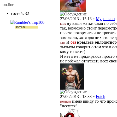
on-line
гостей: 32
27/06/2013 - 15:13 »
Муравьюн
ну ваши матки сами по себе
Foteh
так, возможно стоит пересмотре
просто покормить и не трогать 
зимовали, хотя для них это не
И
без
крыльев оплодотво
Cube
хыхыхы говорит о том что в ос
кому то везет)
И нет я не придираюсь просто 
не побежал отпускать всех сво
27/06/2013 - 13:33 »
Foteh
имею ввиду то что происх
Муравьюн
"несутся"