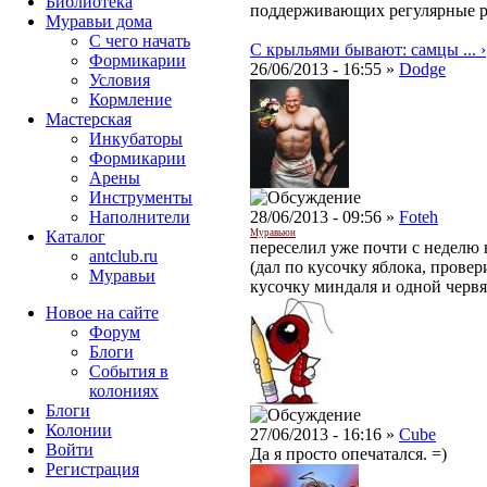
Библиотека
поддерживающих регулярные 
Муравьи дома
С чего начать
С крыльями бывают: самцы ... ›
Формикарии
26/06/2013 - 16:55 »
Dodge
Условия
Кормление
Мастерская
Инкубаторы
Формикарии
Арены
Инструменты
Наполнители
28/06/2013 - 09:56 »
Foteh
Каталог
Муравьюн
переселил уже почти с неделю н
antclub.ru
(дал по кусочку яблока, прове
Муравьи
кусочку миндаля и одной червя
Новое на сайте
Форум
Блоги
События в
колониях
Блоги
Колонии
27/06/2013 - 16:16 »
Cube
Войти
Да я просто опечатался. =)
Peгиcтpaция