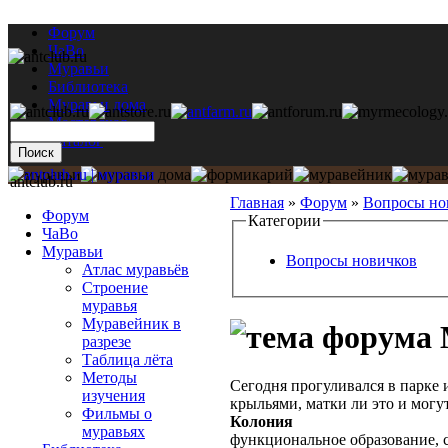
Форум
ЧаВо
Муравьи
Библиотека
Муравьи дома
Мастерская
Каталог
antclub.ru
Главная
»
Форум
»
Вопросы но
Форум
Категории
ЧаВо
Муравьи
Вопросы новичков
Атлас муравьёв
Строение
муравья
Муравейник в
разрезе
Таблица лёта
Методы
Сегодня прогуливался в парке 
изучения
крыльями, матки ли это и могу
Фильмы о
Колония
муравьях
функциональное образование, с