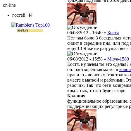
трижды подумай, а потом дейст
on-line
гостей: 44
06/08/2012 - 16:40 »
Костя
Нет там было 3 бескрылых матки
сидит в середине пня, или под 
кору!!!! Я же не разрушал весь п
06/08/2012 - 15:58 »
Mitya-1580
Костя, ну зачем ты это сделал?
оплодотворённая матка в
коло
правило - ловить маток только 
вместе с маткой и рабочими. Э
рабочих. Так что беги возвра
крылатых, то лёт будет скоро.
Колония
функциональное образование, с
поддерживающих регулярные 