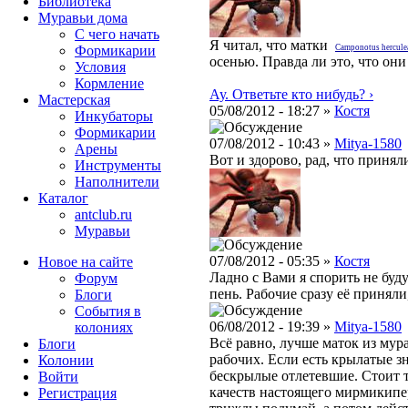
Библиотека
Муравьи дома
С чего начать
Я читал, что матки
Формикарии
Camponotus hercule
осенью. Правда ли это, что он
Условия
Кормление
Ау. Ответьте кто нибудь? ›
Мастерская
05/08/2012 - 18:27 »
Костя
Инкубаторы
Формикарии
07/08/2012 - 10:43 »
Mitya-1580
Арены
Вот и здорово, рад, что принял
Инструменты
Наполнители
Каталог
antclub.ru
Муравьи
07/08/2012 - 05:35 »
Костя
Новое на сайте
Ладно с Вами я спорить не буду!
Форум
пень. Рабочие сразу её приняли
Блоги
События в
06/08/2012 - 19:39 »
Mitya-1580
колониях
Всё равно, лучше маток из мура
Блоги
рабочих. Если есть крылатые зна
Колонии
бескрылые отлетевшие. Стоит т
Войти
качеств настоящего мирмикипера
Peгиcтpaция