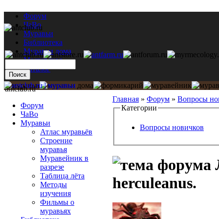
Форум
ЧаВо
Муравьи
Библиотека
Муравьи дома
Мастерская
Каталог
antclub.ru
Главная
»
Форум
»
Вопросы но
Форум
Категории
ЧаВо
Муравьи
Вопросы новичков
Атлас муравьёв
Строение
муравья
Муравейник в
разрезе
Таблица лёта
herculeanus.
Методы
изучения
Фильмы о
муравьях