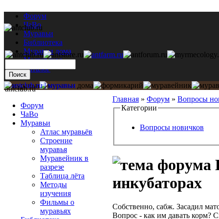
Форум
ЧаВо
Муравьи
Библиотека
Муравьи дома
Мастерская
Каталог
antclub.ru
Главная
»
Форум
»
Вопросы но
Форум
Категории
ЧаВо
Муравьи
Вопросы новичков
Атлас муравьёв
Строение
муравья
Муравейник в
разрезе
Таблица лёта
инкубаторах
Методы
изучения
Фильмы о
Собственно, сабж. Засадил мат
муравьях
Вопрос - как им давать корм? С