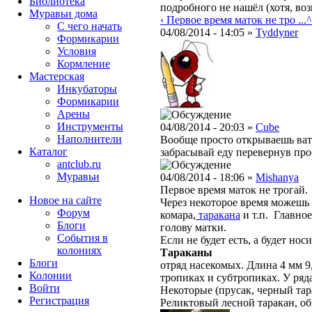
Библиотека
подробного не нашёл (хотя, во
Муравьи дома
‹ Первое время маток не тро ...
^
С чего начать
04/08/2014 - 14:05 »
Tyddyner
Формикарии
Условия
Кормление
Мастерская
Инкубаторы
Формикарии
Арены
Инструменты
04/08/2014 - 20:03 »
Cube
Наполнители
Вообще просто открываешь ватк
Каталог
забрасывай еду перевернув проб
antclub.ru
Муравьи
04/08/2014 - 18:06 »
Mishanya
Первое время маток не трогай.
Новое на сайте
Через некоторое время можешь
Форум
комара,
таракана
и т.п. Главно
Блоги
голову матки.
События в
Если не будет есть, а будет нос
колониях
Тараканы
Блоги
отряд насекомых. Длина 4 мм 9
Колонии
тропиках и субтропиках. У ряд
Войти
Некоторые (прусак, черный тар
Peгиcтpaция
Реликтовый лесной таракан, о