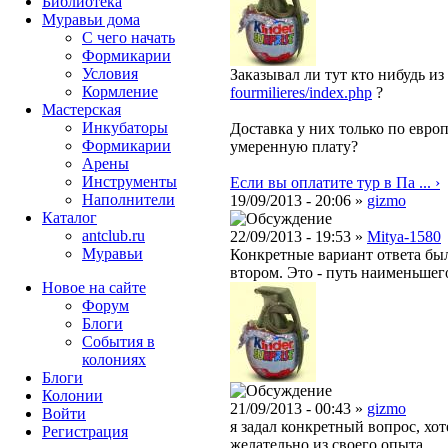
Библиотека
Муравьи дома
С чего начать
Формикарии
Условия
Заказывал ли тут кто нибудь и
Кормление
fourmilieres/index.php
?
Мастерская
Инкубаторы
Доставка у них только по европ
Формикарии
умеренную плату?
Арены
Инструменты
Если вы оплатите тур в Па ... ›
Наполнители
19/09/2013 - 20:06 »
gizmo
Каталог
antclub.ru
22/09/2013 - 19:53 »
Mitya-1580
Муравьи
Конкретные вариант ответа был
втором. Это - путь наименьшег
Новое на сайте
Форум
Блоги
События в
колониях
Блоги
Колонии
21/09/2013 - 00:43 »
gizmo
Войти
я задал конкретный вопрос, хо
Peгиcтpaция
желательно из своего опыта.