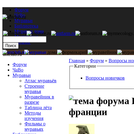
Форум
ЧаВо
Муравьи
Библиотека
Муравьи дома
Мастерская
Каталог
antclub.ru
Главная
»
Форум
»
Вопросы но
Форум
Категории
ЧаВо
Муравьи
Вопросы новичков
Атлас муравьёв
Строение
муравья
Муравейник в
К
разрезе
Таблица лёта
франции
Методы
изучения
Фильмы о
муравьях