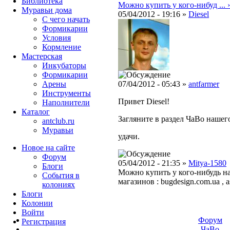
Библиотека
Можно купить у кого-нибуд ... ›
Муравьи дома
05/04/2012 - 19:16 »
Diesel
С чего начать
Формикарии
Условия
Кормление
Мастерская
Инкубаторы
Формикарии
Арены
07/04/2012 - 05:43 »
antfarmer
Инструменты
Привет Diesel!
Наполнители
Каталог
Загляните в раздел ЧаВо нашего 
antclub.ru
Муравьи
удачи.
Новое на сайте
Форум
05/04/2012 - 21:35 »
Mitya-1580
Блоги
Можно купить у кого-нибудь на 
События в
магазинов : bugdesign.com.ua , as
колониях
Блоги
Колонии
Войти
Форум
Peгиcтpaция
ЧаВо