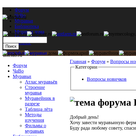
Форум
ЧаВо
Муравьи
Библиотека
Муравьи дома
Мастерская
Каталог
antclub.ru
Главная
»
Форум
»
Вопросы но
Форум
Категории
ЧаВо
Муравьи
Вопросы новичков
Атлас муравьёв
Строение
муравья
Муравейник в
разрезе
Таблица лёта
Методы
Добрый день!
изучения
Хочу завести муравьиную ферму
Фильмы о
Буду рада любому совету, спаси
муравьях