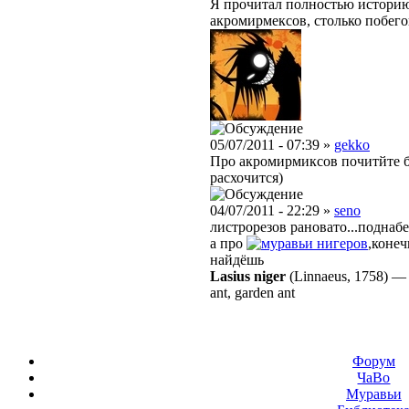
Я прочитал полностью историю е
акромирмексов, столько побегов.
05/07/2011 - 07:39 »
gekko
Про акромирмиксов почитйте бло
расхочится)
04/07/2011 - 22:29 »
seno
листрорезов рановато...поднаб
а про
нигеров
,коне
найдёшь
Lasius niger
(Linnaeus, 1758)
ant, garden ant
Форум
ЧаВо
Муравьи