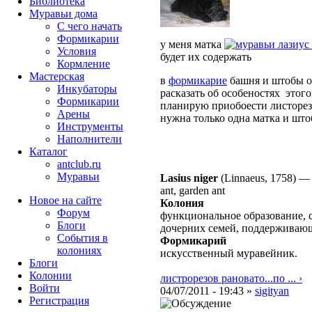
Библиотека
Муравьи дома
С чего начать
Формикарии
у меня матка
лазиус
Условия
будет их содержать
Кормление
Мастерская
в
формикарие
башня и штобы он
Инкубаторы
расказать об особеностях этог
Формикарии
планирую приобоести листорез
Арены
нужна только одна матка и што
Инструменты
Наполнители
Каталог
antclub.ru
Муравьи
Lasius niger
(Linnaeus, 1758)
ant, garden ant
Новое на сайте
Колония
Форум
функциональное образование, 
Блоги
дочерних семей, поддерживаю
События в
Формикарий
колониях
искусственный муравейник.
Блоги
Колонии
листрорезов рановато...по ... ›
Войти
04/07/2011 - 19:43 »
sigityan
Peгиcтpaция