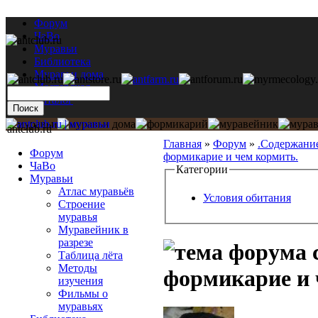
Форум
ЧаВо
Муравьи
Библиотека
Муравьи дома
Мастерская
Каталог
antclub.ru
Главная
»
Форум
»
.Содержани
Форум
формикарие и чем кормить.
ЧаВо
Категории
Муравьи
Атлас муравьёв
Условия обитания
Строение
муравья
Муравейник в
разрезе
Таблица лёта
Методы
формикарие и 
изучения
Фильмы о
муравьях