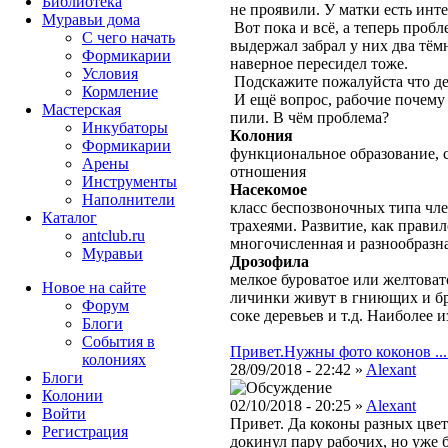
Библиотека
не проявили. У матки есть инт
Муравьи дома
Вот пока и всё, а теперь пробл
С чего начать
выдержал забрал у них два тём
Формикарии
наверное пересидел тоже.
Условия
Подскажите пожалуйста что де
Кормление
И ещё вопрос, рабочие почему
Мастерская
пили. В чём проблема?
Инкубаторы
Колония
Формикарии
функциональное образование, 
Арены
отношения
Инструменты
Насекомое
Наполнители
класс беспозвоночных типа чле
Каталог
трахеями. Развитие, как правил
antclub.ru
многочисленная и разнообразн
Муравьи
Дрозофила
мелкое буроватое или желтоват
Новое на сайте
личинки живут в гниющих и бр
Форум
соке деревьев и т.д. Наиболее
Блоги
События в
Привет.Нужны фото коконов ...
колониях
28/09/2018 - 22:42 »
Alexant
Блоги
Колонии
02/10/2018 - 20:25 »
Alexant
Войти
Привет. Да коконы разных цвет
Peгиcтpaция
докинул пару рабочих, но уже 