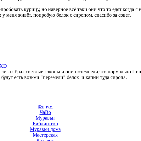
обовать курицу, но наверное всё таки они что то едят когда я н
к у меня живёт, попробую белок с сиропом, спасибо за совет.
 XD
ли ты брал светлые коконы и они потемнели,это нормально.Поп
 будут есть возьми "перемели" белок и капни туда сиропа.
Форум
ЧаВо
Муравьи
Библиотека
Муравьи дома
Мастерская
Каталог