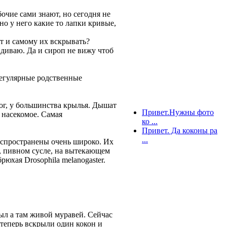
бочие сами знают, но сегодня не
но у него какие то лапки кривые,
т и самому их вскрывать?
идиваю. Да и сироп не вижу чтоб
регулярные родственные
ног, у большинства крылья. Дышат
Привет.Нужны фото
 насекомое. Самая
ко ...
Привет. Да коконы ра
...
Распространены очень широко. Их
, пивном сусле, на вытекающем
юхая Drosophila melanogaster.
рыл а там живой муравей. Сейчас
 теперь вскрыли один кокон и