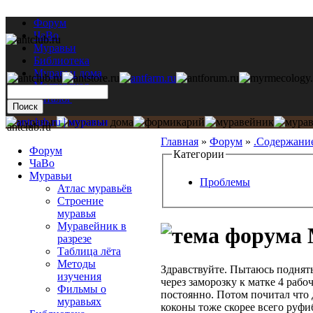
Форум
ЧаВо
Муравьи
Библиотека
Муравьи дома
Мастерская
Каталог
antclub.ru
Главная
»
Форум
»
.Содержани
Форум
Категории
ЧаВо
Муравьи
Проблемы
Атлас муравьёв
Строение
муравья
Муравейник в
разрезе
Таблица лёта
Методы
Здравствуйте. Пытаюсь поднят
изучения
через заморозку к матке 4 раб
Фильмы о
постоянно. Потом почитал что 
муравьях
коконы тоже скорее всего руфиб