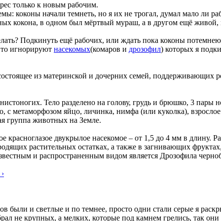
ерес только к новым рабочим.
емы: коконы начали темнеть, но я их не трогал, думал мало ли ра
ных кокона, в одном был мёртвый мураш, а в другом ещё живой, 
лать? Подкинуть ещё рабочих, или ждать пока коконы потемнею
 то игнорируют
насекомых
(комаров и
дрозофил
) которых я подк
состоящее из материнской и дочерних семей, поддерживающих 
нистоногих. Тело разделено на голову, грудь и брюшко, 3 пары 
о, с метаморфозом яйцо, личинка, нимфа (или куколка), взрослое
ая группа животных на Земле.
ое красноглазое двукрылое насекомое – от 1,5 до 4 мм в длину. 
одящих растительных остатках, а также в загнивающих фруктах
 известным и распространенным видом является Дрозофила чернобр
 ›
ов были и светлые и по темнее, просто одни стали серые я раск
брал не крупных, а мелких, которые под камнем грелись, так они