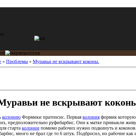
е
»
Проблемы
»
Муравьи не вскрывают коконы.
Муравьи не вскрывают коконы
ь
колонию
Формики пратенсис. Первая
колония
формик которую 
очих, предположительно руфибарбис. Они к матке привыкли живу
для старта
колонии
помимо рабочих нужно подкинуть и коконов
арбис, много не брал где то 6 штук. Подбросил, но рабочие как