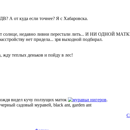
ДВ? А от куда если точнее? Я с Хабаровска.
ит солнце, недавно ливни перестали лить... И НИ ОДНОЙ МАТКИ!
асстройству нет придела... зря выходной подбирал.
, жду теплых деньков и пойду в лес!
 дождя видел кучу ползущих маток
нигеров
.
—
черный садовый муравей, black ant, garden ant
С