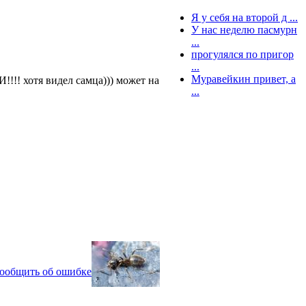
Я у себя на второй д ...
У нас неделю пасмурн
...
прогулялся по пригор
...
Муравейкин привет, а
!!! хотя видел самца))) может на
...
ообщить об ошибке