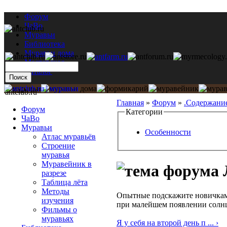
Форум
ЧаВо
Муравьи
Библиотека
Муравьи дома
Мастерская
Каталог
antclub.ru
Главная
»
Форум
»
.Содержани
Форум
Категории
ЧаВо
Муравьи
Особенности
Атлас муравьёв
Строение
муравья
Муравейник в
разрезе
Таблица лёта
Методы
Опытные подскажите новичкам,
изучения
при малейшем появлении солнц
Фильмы о
муравьях
Я у себя на второй день п ... ›