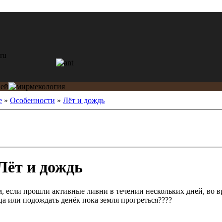
е
»
Особенности
»
Лёт и дождь
Лёт и дождь
 если прошли активные ливни в течении нескольких дней, во вр
а или подождать денёк пока земля прогреться????