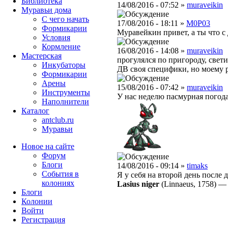
Библиотека
14/08/2016 - 07:52 »
muraveikin
Муравьи дома
С чего начать
17/08/2016 - 18:11 »
M0P03
Формикарии
Муравейкин привет, а ты что с 
Условия
Кормление
16/08/2016 - 14:08 »
muraveikin
Мастерская
прогулялся по пригороду, свет
Инкубаторы
ДВ своя специфики, но моему р
Формикарии
Арены
15/08/2016 - 07:42 »
muraveikin
Инструменты
У нас неделю пасмурная погода
Наполнители
Каталог
antclub.ru
Муравьи
Новое на сайте
Форум
Блоги
14/08/2016 - 09:14 »
timaks
События в
Я у себя на второй день после
колониях
Lasius niger
(Linnaeus, 1758)
Блоги
Колонии
Войти
Peгиcтpaция